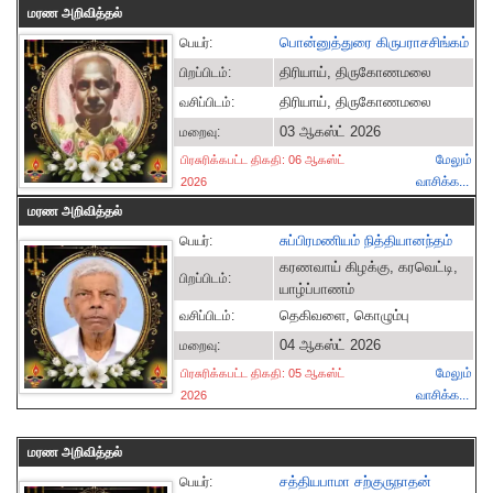
மரண அறிவித்தல்
பொன்னுத்துரை கிருபராசசிங்கம்
பெயர்:
திரியாய், திருகோணமலை
பிறப்பிடம்:
திரியாய், திருகோணமலை
வசிப்பிடம்:
03 ஆகஸ்ட் 2026
மறைவு:
மேலும்
பிரசுரிக்கபட்ட திகதி: 06 ஆகஸ்ட்
வாசிக்க...
2026
மரண அறிவித்தல்
சுப்பிரமணியம் நித்தியானந்தம்
பெயர்:
கரணவாய் கிழக்கு, கரவெட்டி,
பிறப்பிடம்:
யாழ்ப்பாணம்
தெகிவளை, கொழும்பு
வசிப்பிடம்:
04 ஆகஸ்ட் 2026
மறைவு:
மேலும்
பிரசுரிக்கபட்ட திகதி: 05 ஆகஸ்ட்
வாசிக்க...
2026
மரண அறிவித்தல்
சத்தியபாமா சற்குருநாதன்
பெயர்: