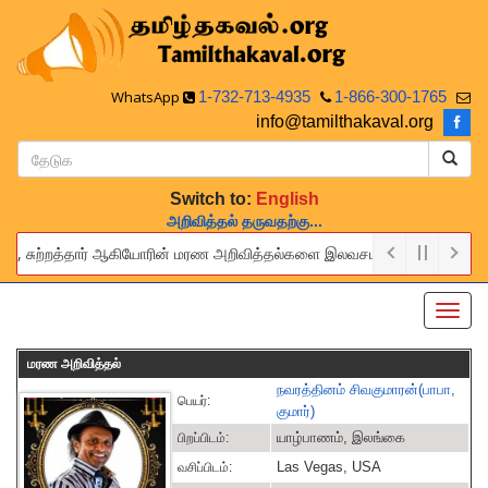
WhatsApp
1-732-713-4935
1-866-300-1765
info@tamilthakaval.org
Switch to:
English
அறிவித்தல் தருவதற்கு...
், சுற்றத்தார் ஆகியோரின் மரண அறிவித்தல்களை இலவசமாக நாங்கள் பிரசுரிப்போம்
ovide this service to announce the obituaries of your relatives and f
Toggl
navig
மரண அறிவித்தல்
நவரத்தினம் சிவகுமாரன்(பாபா,
பெயர்:
குமார்)
யாழ்பாணம், இலங்கை
பிறப்பிடம்:
Las Vegas, USA
வசிப்பிடம்: