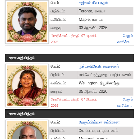
சஜீவன் சிவபாதம்
பெயர்:
Toronto, கனடா
பிறப்பிடம்:
Maple, கனடா
வசிப்பிடம்:
03 ஆகஸ்ட் 2026
மறைவு:
மேலும்
பிரசுரிக்கபட்ட திகதி: 07 ஆகஸ்ட்
வாசிக்க...
2026
மரண அறிவித்தல்
ருக்மணிதேவி கமலதாஸ்
பெயர்:
வல்வெட்டித்துறை, யாழ்ப்பாணம்
பிறப்பிடம்:
Wellington, நியூசிலாந்து
வசிப்பிடம்:
05 ஆகஸ்ட் 2026
மறைவு:
மேலும்
பிரசுரிக்கபட்ட திகதி: 07 ஆகஸ்ட்
வாசிக்க...
2026
மரண அறிவித்தல்
வேலுப்பிள்ளை தம்பிராசா
பெயர்:
கோப்பாய், யாழ்ப்பாணம்
பிறப்பிடம்:
Montreal, கனடா