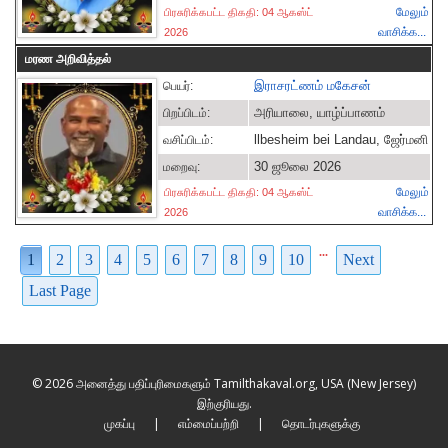
மேலும்
பிரசுரிக்கபட்ட திகதி: 04 ஆகஸ்ட்
வாசிக்க...
2026
மரண அறிவித்தல்
இராசரட்ணம் மகேசன்
பெயர்:
அரியாலை, யாழ்ப்பாணம்
பிறப்பிடம்:
llbesheim bei Landau, ஜேர்மனி
வசிப்பிடம்:
30 ஜூலை 2026
மறைவு:
மேலும்
பிரசுரிக்கபட்ட திகதி: 04 ஆகஸ்ட்
வாசிக்க...
2026
...
1
2
3
4
5
6
7
8
9
10
Next
Last Page
© 2026 அனைத்து பதிப்புரிமைகளும் Tamilthakaval.org, USA (New Jersey)
இற்குரியது.
முகப்பு
|
எம்மைப்பற்றி
|
தொடர்புகளுக்கு