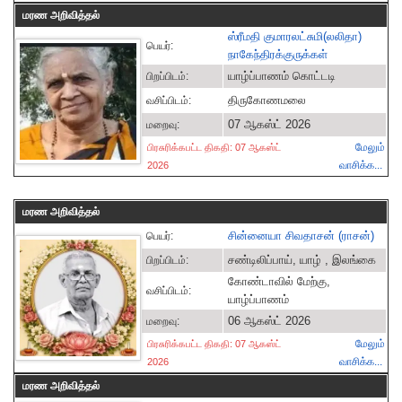
மரண அறிவித்தல்
ஸ்ரீமதி குமாரலட்சுமி(லலிதா)
பெயர்:
நாகேந்திரக்குருக்கள்
யாழ்ப்பாணம் கொட்டடி
பிறப்பிடம்:
திருகோணமலை
வசிப்பிடம்:
07 ஆகஸ்ட் 2026
மறைவு:
மேலும்
பிரசுரிக்கபட்ட திகதி: 07 ஆகஸ்ட்
வாசிக்க...
2026
மரண அறிவித்தல்
சின்னையா சிவதாசன் (ராசன்)
பெயர்:
சண்டிலிப்பாய், யாழ் , இலங்கை
பிறப்பிடம்:
கோண்டாவில் மேற்கு,
வசிப்பிடம்:
யாழ்ப்பாணம்
06 ஆகஸ்ட் 2026
மறைவு:
மேலும்
பிரசுரிக்கபட்ட திகதி: 07 ஆகஸ்ட்
வாசிக்க...
2026
மரண அறிவித்தல்