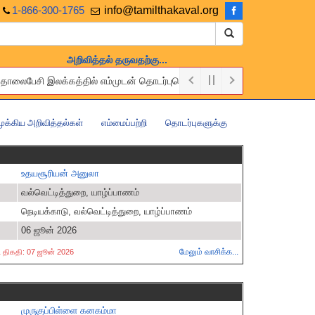
1-866-300-1765
info@tamilthakaval.org
அறிவித்தல் தருவதற்கு...
து தொலைபேசி இலக்கத்தில் எம்முடன் தொடர்புகொள்ளுங்கள்.
ree of charge. Please contact us via the above Email or Telephone numb
முக்கிய அறிவித்தல்கள்
எம்மைப்பற்றி
தொடர்புகளுக்கு
உதயசூரியன் அனுலா
வல்வெட்டித்துறை, யாழ்ப்பாணம்
நெடியக்காடு, வல்வெட்டித்துறை, யாழ்ப்பாணம்
06 ஜூன் 2026
மேலும் வாசிக்க...
்ட திகதி: 07 ஜூன் 2026
முருகுப்பிள்ளை கனகம்மா