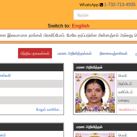
WhatsApp
1-732-713-4935
Switch to:
English
லவசமாக நாங்கள் பிரசுரிப்போம். மேலே தரப்ப‌‌‌‌‌‌டுள்ள‍‍‍‍‌ மின்னஞ்சல் அல்ல
ies of your relatives and friends to others living around the world f
பிந்திய தகவல்கள்
மரண அறிவித்தல்கள்
நினைவஞ்சலிகள்
மரண அறிவித்தல்
ேஸ்வரி
பெயர்:
பிறப்பிடம்:
வசிப்பிடம்:
மறைவு:
மேலும் வாசிக்க...
பிரசுரிக்கபட
மரண அறிவித்தல்
்கம்
பெயர்: