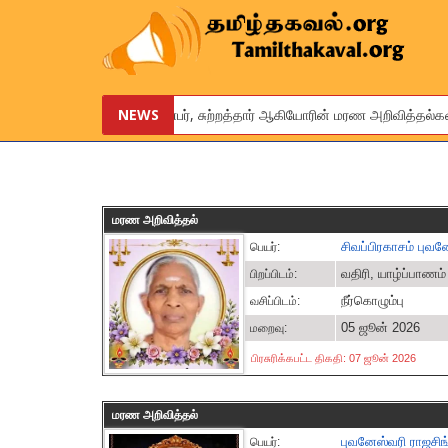
உங்கள் உறவினர், நண்பர், சுற்றத்தார் ஆகியோரின் மரண அறிவித்தல்களை இ
NEWS
We are pleased to provide this service to announce the obituar
மரண அறிவித்தல்
சிவப்பிரகாசம் புவன
பெயர்:
வதிரி, யாழ்ப்பாணம்
பிறப்பிடம்:
நீர்கொழும்பு
வசிப்பிடம்:
05 ஜூன் 2026
மறைவு:
பிரசுரிக்கபட்ட திகதி: 07 ஜூன் 2026
மரண அறிவித்தல்
புவனேஸ்வரி ராஜசிங
பெயர்: