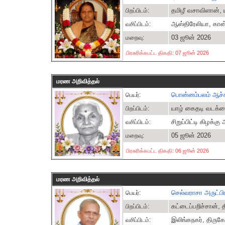
தமிழீ வசாவிளான், 
பிறப்பிடம்:
ஆஸ்திரேலியா, கான
வசிப்பிடம்:
03 ஜூன் 2026
மறைவு:
பிரசுரிக்கபட்ட திகதி: 07 ஜூன் 2026
மரண அறிவித்தல்
பொன்னம்பலம் ஆச்ச
பெயர்:
யாழ் கைதடி வடக்க
பிறப்பிடம்:
சிறுப்பிட்டி கிழக்
வசிப்பிடம்:
05 ஜூன் 2026
மறைவு:
பிரசுரிக்கபட்ட திகதி: 06 ஜூன் 2026
மரண அறிவித்தல்
செல்வராசா அருட்பி
பெயர்:
கட்டைப்பறிச்சான
பிறப்பிடம்:
இலிங்கநகர், தி
வசிப்பிடம்: