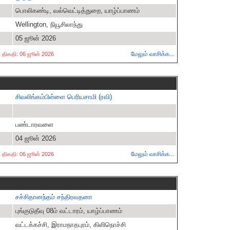
பொலிகண்டி, வல்வெட்டித்துறை, யாழ்ப்பாணம்
Wellington, நியூசிலாந்து
05 ஜூன் 2026
மேலும் வாசிக்க...
்ட திகதி: 06 ஜூன் 2026
சிவலிங்கம்பிள்ளை பெரியசாமி (ரவி)
பண்டாரவளை
04 ஜூன் 2026
மேலும் வாசிக்க...
்ட திகதி: 06 ஜூன் 2026
சச்சிதானந்தம் சந்திரவதனா
புங்குடுதீவு 08ம் வட்டாரம், யாழ்ப்பாணம்
வட்டக்கச்சி, இராமநாதபுரம், கிளிநொச்சி