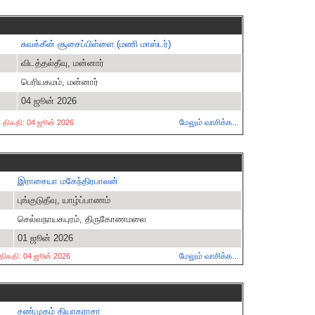
சுவக்கீன் சூசைப்பிள்ளை (மணி மாஸ்டர்)
விடத்தல்தீவு, மன்னார்
பெரியகமம், மன்னார்
04 ஜூன் 2026
மேலும் வாசிக்க...
்ட திகதி: 04 ஜூன் 2026
இராசையா மகேந்திரபாலன்
புங்குடுதீவு, யாழ்ப்பாணம்
செல்வநாயகபுரம், திருகோணமலை
01 ஜூன் 2026
மேலும் வாசிக்க...
ட திகதி: 04 ஜூன் 2026
சண்முகம் தியாகராசா