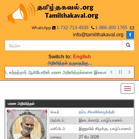
WhatsApp
1-732-713-4935
1-866-300-1765
info@tamilthakaval.org
Switch to:
English
அறிவித்தல் தருவதற்கு...
ர், சுற்றத்தார் ஆகியோரின் மரண அறிவித்தல்களை இலவசமாக நாங்கள் பிரசுரிப்போம
rovide this service to announce the obituaries of your relatives and 
Toggl
navig
மரண அறிவித்தல்
தம்பு சிவலிங்கமூர்த்தி
பெயர்:
இடைக்காடு, யாழ்ப்பாணம்
பிறப்பிடம்:
இணுவில் கிழக்கு, யாழ்ப்பாணம்
வசிப்பிடம்:
27 மே 2026
மறைவு: