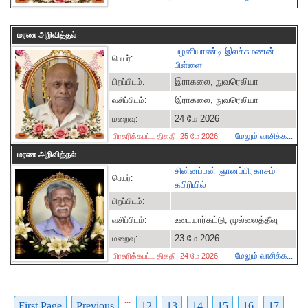
மரண அறிவித்தல்
பழனியாண்டி இலச்சுமணன்
பெயர்:
பிள்ளை
இராகலை, நுவரெலியா
பிறப்பிடம்:
இராகலை, நுவரெலியா
வசிப்பிடம்:
24 மே 2026
மறைவு:
மேலும் வாசிக்க...
பிரசுரிக்கபட்ட திகதி: 25 மே 2026
மரண அறிவித்தல்
சின்னப்பன் ஞானப்பிரகாசம்
பெயர்:
கபிரியில்
பிறப்பிடம்:
உடையார்கட்டு, முல்லைத்தீவு
வசிப்பிடம்:
23 மே 2026
மறைவு:
மேலும் வாசிக்க...
பிரசுரிக்கபட்ட திகதி: 24 மே 2026
...
First Page
Previous
12
13
14
15
16
17