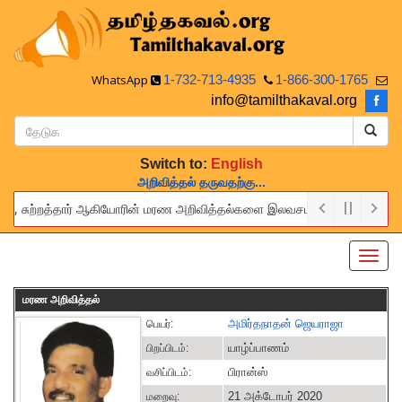
WhatsApp
1-732-713-4935
1-866-300-1765
info@tamilthakaval.org
Switch to:
English
அறிவித்தல் தருவதற்கு...
ர், சுற்றத்தார் ஆகியோரின் மரண அறிவித்தல்களை இலவசமாக நாங்கள் பிரசுரிப்போம்
rovide this service to announce the obituaries of your relatives and f
Toggl
navig
மரண அறிவித்தல்
அமிர்தநாதன் ஜெயராஜா
பெயர்:
யாழ்ப்பாணம்
பிறப்பிடம்:
பிரான்ஸ்
வசிப்பிடம்:
21 அக்டோபர் 2020
மறைவு: