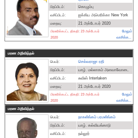
கொழும்பு
பிறப்பிடம்:
ஐக்கிய அமெரிக்கா New York
வசிப்பிடம்:
21 அக்டோபர் 2020
மறைவு:
மேலும்
பிரசுரிக்கபட்ட திகதி: 23 அக்டோபர்
வாசிக்க...
2020
மரண அறிவித்தல்
செல்வராஜா ரதி
பெயர்:
யாழ். மல்லாகம் அளவாவோடை
பிறப்பிடம்:
சுவிஸ் Interlaken
வசிப்பிடம்:
21 அக்டோபர் 2020
மறைவு:
மேலும்
பிரசுரிக்கபட்ட திகதி: 23 அக்டோபர்
வாசிக்க...
2020
மரண அறிவித்தல்
நாகலிங்கம் பரமலிங்கம்
பெயர்:
யாழ். கல்வியங்காடு
பிறப்பிடம்:
நல்லூர்
வசிப்பிடம்: