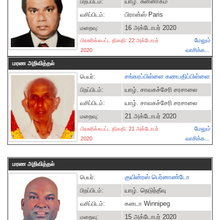
யாழ். சுன்னாகம்
பிறப்பிடம்:
பிரான்ஸ் Paris
வசிப்பிடம்:
16 அக்டோபர் 2020
மறைவு:
மேலும்
பிரசுரிக்கபட்ட திகதி: 22 அக்டோபர்
வாசிக்க...
2020
மரண அறிவித்தல்
சங்கரப்பிள்ளை கணபதிப்பிள்ளை
பெயர்:
யாழ். சாவகச்சேரி சரசாலை
பிறப்பிடம்:
யாழ். சாவகச்சேரி சரசாலை
வசிப்பிடம்:
21 அக்டோபர் 2020
மறைவு:
மேலும்
பிரசுரிக்கபட்ட திகதி: 21 அக்டோபர்
வாசிக்க...
2020
மரண அறிவித்தல்
குயின்ரஸ் பெர்னாண்டோ
பெயர்:
யாழ். நெடுந்தீவு
பிறப்பிடம்:
கனடா Winnipeg
வசிப்பிடம்:
15 அக்டோபர் 2020
மறைவு: