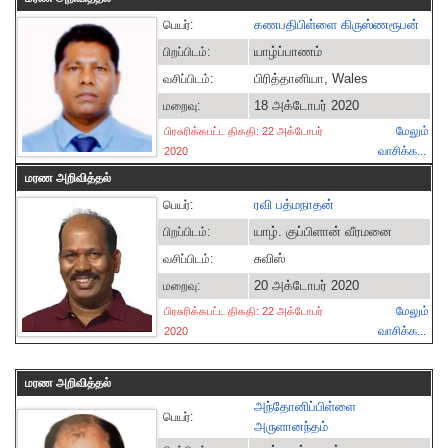
கணபதிபிள்ளை கிருஸ்ணரூபன்
பெயர்:
யாழ்ப்பாணம்
பிறப்பிடம்:
பிரித்தானியா, Wales
வசிப்பிடம்:
18 அக்டோபர் 2020
மறைவு:
மேலும்
பிரசுரிக்கபட்ட திகதி: 22 அக்டோபர்
வாசிக்க...
2020
மரண அறிவித்தல்
ரவி பத்மநாதன்
பெயர்:
யாழ். குப்பிளான் வீரமனை
பிறப்பிடம்:
சுவிஸ்
வசிப்பிடம்:
20 அக்டோபர் 2020
மறைவு:
மேலும்
பிரசுரிக்கபட்ட திகதி: 22 அக்டோபர்
வாசிக்க...
2020
மரண அறிவித்தல்
அந்தோனிப்பிள்ளை
பெயர்:
அருளானந்தம்