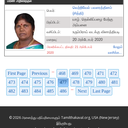
மரண அறிவித்தல்
வெற்றிவேல் பவளரத்தினம்
பெயர்:
(சித்தி)
யாழ். தெல்லிப்பழை மேற்கு
பிறப்பிடம்:
அம்பனை
உரும்பிராய் வடக்கு விளாத்தியடி
வசிப்பிடம்:
20 அக்டோபர் 2020
மறைவு:
மேலும்
பிரசுரிக்கபட்ட திகதி: 21 அக்டோபர்
வாசிக்க...
2020
...
First Page
Previous
468
469
470
471
472
473
474
475
476
477
478
479
480
481
...
482
483
484
485
486
Next
Last Page
© 2026 அனைத்து பதிப்புரிமைகளும் Tamilthakaval.org, USA (New Jersey)
இற்குரியது.