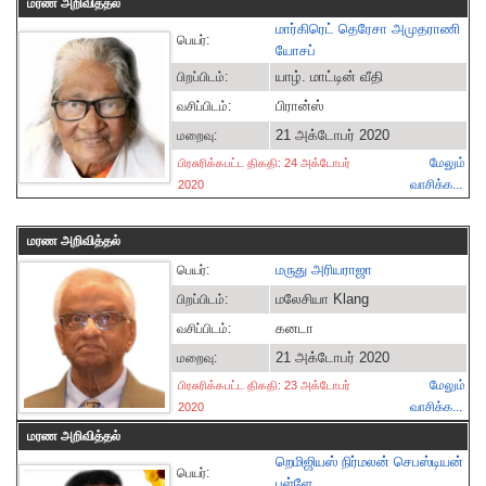
மரண அறிவித்தல்
மார்கிரெட் தெரேசா அமுதராணி
பெயர்:
யோசப்
யாழ். மாட்டின் வீதி
பிறப்பிடம்:
பிரான்ஸ்
வசிப்பிடம்:
21 அக்டோபர் 2020
மறைவு:
மேலும்
பிரசுரிக்கபட்ட திகதி: 24 அக்டோபர்
வாசிக்க...
2020
மரண அறிவித்தல்
மருது அரியராஜா
பெயர்:
மலேசியா Klang
பிறப்பிடம்:
கனடா
வசிப்பிடம்:
21 அக்டோபர் 2020
மறைவு:
மேலும்
பிரசுரிக்கபட்ட திகதி: 23 அக்டோபர்
வாசிக்க...
2020
மரண அறிவித்தல்
றெமிஜியஸ் நிர்மலன் செபஸ்டியன்
பெயர்:
புள்ளே