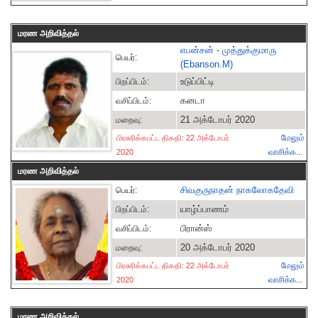
மரண அறிவித்தல்
எபன்சன் - முத்துக்குமாரு
பெயர்:
(Ebanson.M)
உடுப்பிட்டி
பிறப்பிடம்:
கனடா
வசிப்பிடம்:
21 அக்டோபர் 2020
மறைவு:
மேலும்
பிரசுரிக்கபட்ட திகதி: 22 அக்டோபர்
வாசிக்க...
2020
மரண அறிவித்தல்
சிவகுருநாதன் நாகலோகதேவி
பெயர்:
யாழ்ப்பாணம்
பிறப்பிடம்:
பிரான்ஸ்
வசிப்பிடம்:
20 அக்டோபர் 2020
மறைவு:
மேலும்
பிரசுரிக்கபட்ட திகதி: 22 அக்டோபர்
வாசிக்க...
2020
மரண அறிவித்தல்