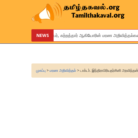
உங்கள் உறவினர், நண்பர், சுற்றத்தார் ஆகியோரின் மரண அறிவித்தல்களை 
NEWS
We are pleased to provide this service to announce the obituar
முகப்பு
>
மரண அறிவித்தல்
> டாக்டா். இந்திராபிரியதர்சினி அரவிந்தன