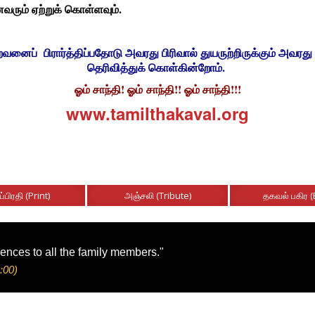
வரும் ஏற்றுக் கொள்ளவும்.
ப் பிரார்த்திப்பதோடு அவரது பிரிவால் துயருற்றிருக்கும் அவரது
தெரிவித்துக் கொள்கின்றோம்.
ஓம் சாந்தி! ஓம் சாந்தி!! ஓம் சாந்தி!!!
www.tamilthakaval.org
ப்பிரதி (Print)
அஞ்சலி (Tribute)
தகவல் பகிர (
lences to all the family members."
:00)