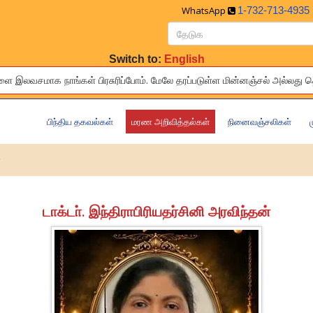
WhatsApp
1-732-713-4935
Switch to:
English
இலவசமாக நாங்கள் பிரசுரிப்போம். மேலே தரப்ப‌‌‌‌‌‌டுள்ள‍‍‍‍‌ மின்னஞ்சல் அல்ல
ies of your relatives and friends to others living around the world f
பிந்திய தகவல்கள்
மரண அறிவித்தல்கள்
நினைவஞ்சலிகள்
்
டாக்டா். இந்திராபிரியதர்சினி அரவிந்தன்