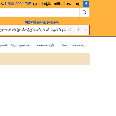
1-866-300-1765
info@tamilthakaval.org
அறிவித்தல் தருவதற்கு...
து தொலைபேசி இலக்கத்தில் எம்முடன் தொடர்புகொள்ளுங்கள்.
ree of charge. Please contact us via the above Email or Telephone num
முக்கிய அறிவித்தல்கள்
எம்மைப்பற்றி
தொடர்புகளுக்கு