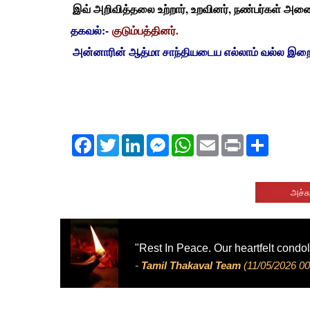
இவ் அறிவித்தலை உற்றார்
, உறவினர், நண்பர்கள் அனை
தகவல்:-
குடும்பத்தினர்.
அன்னாரின் ஆத்மா சாந்தியடைய எல்லாம் வல்ல இறைவனை
Facebook
Twitter
LinkedIn
Messenger
WhatsApp
Email
Print
Share
அச்சு
"Rest In Peace. Our heartfelt condo
-
Tamil Thakaval Team
(11/05/2026 00