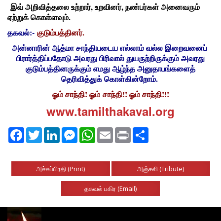
இவ் அறிவித்தலை உற்றார்
, உறவினர், நண்பர்கள் அனைவரும்
ஏற்றுக் கொள்ளவும்.
தகவல்:-
குடும்பத்தினர்.
அன்னாரின் ஆத்மா சாந்தியடைய எல்லாம் வல்ல இறைவனைப்
பிரார்த்திப்பதோடு அவரது பிரிவால் துயருற்றிருக்கும் அவரது
குடும்பத்தினருக்கும் எமது ஆழ்ந்த அனுதாபங்களைத்
தெரிவித்துக் கொள்கின்றோம்.
ஓம் சாந்தி! ஓம் சாந்தி!! ஓம் சாந்தி!!!
www.tamilthakaval.org
Facebook
Twitter
LinkedIn
Messenger
WhatsApp
Email
Print
Share
அச்சுப்பிரதி (Print)
அஞ்சலி (Tribute)
தகவல் பகிர (Email)