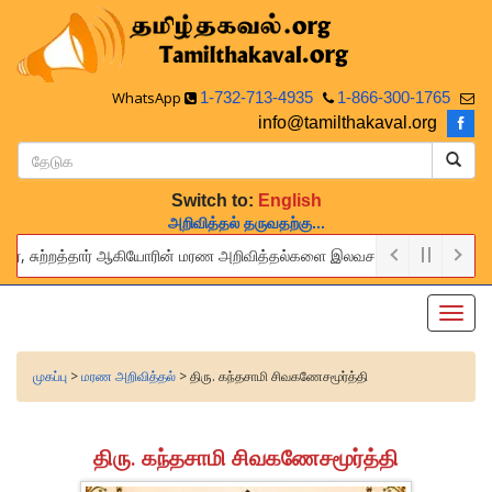
WhatsApp
1-732-713-4935
1-866-300-1765
info@tamilthakaval.org
Switch to:
English
அறிவித்தல் தருவதற்கு...
பர், சுற்றத்தார் ஆகியோரின் மரண அறிவித்தல்களை இலவசமாக நாங்கள் பிரசுரிப்போ
provide this service to announce the obituaries of your relatives and
Toggl
navig
முகப்பு
>
மரண அறிவித்தல்
> திரு. கந்தசாமி சிவகணேசமூர்த்தி
திரு. கந்தசாமி சிவகணேசமூர்த்தி