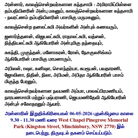
அன்னார், காலஞ்சென்றவர்களான கந்தசாமி - அமிராமிப்பிள்ளை
தம்பதியினரின் அன்பு மகனும், காலஞ்சென்றவர்களான கந்தசாமி
- நவரட்ணம் தம்பதியினரின் பாசமிகு மருமகனும்,
காலஞ்சென்ற தனலட்சுமி அவர்களின் அன்புக் கணவரும்,
ஜனார்த்தனன், விஜயலட்சுமி, ராதாலட்சுமி, வத்ஸன்,
நித்தியலட்சுமி ஆகியோரின் அன்புமிகு தந்தையும்,
சுகந்தி, முகுந்தன், மனோகரன், ரோஸ், நேசகுலசிங்கம்
ஆகியோரின் பாசமிகு மாமனாரும்,
அபிலன், ஈஷா, கனிஷா, சௌந்தர்யா, சுபரூபன், பவதாரணி,
ஜோவினா, நிதின், நிலா, அபிமன், அபிதா ஆகியோரின் பாசம்
மிகுந்த பேரனும்,
காலஞ்சென்றவர்களான நவமணி அம்மா, பாலசுப்பிரமணியம்,
நாரயணசாமி மற்றும் புஷ்பராணி, ஜெயமணிதேவி ஆகியோரின்
அன்புச் சகோதரனும் ஆவார்.
அன்னாரின் இறுதிக்கிரியைகள் 06-05-2026 புதன்கிழமை காலை
9.30 - 11.30 மணி வரை
West Chapel Pinegrove Memorial
Park (Kingston Street, Minchinbury, NSW 2770)
இல்
நடைபெற்று, திருவுடல் தகனம் செய்யப்படும்.