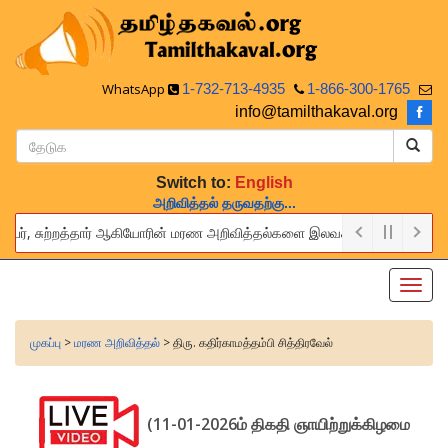
WhatsApp
1-732-713-4935
1-866-300-1765
info@tamilthakaval.org
Switch to:
English
அறிவித்தல் தருவதற்கு...
்பர், சுற்றத்தார் ஆகியோரின் மரண அறிவித்தல்களை இலவசமாக நாங்கள் பிரசுரிப்ப
 provide this service to announce the obituaries of your relatives an
Toggl
navig
முகப்பு
>
மரண அறிவித்தல்
> திரு. கதிர்காமத்தம்பி சித்திரவேல்
(11-01-2026ம் திகதி ஞாயிற்றுக்கிழமை