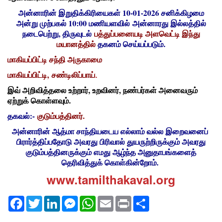
அன்னாரின் இறுதிக்கிரியைகள் 10-01-2026 சனிக்கிழமை
அன்று முற்பகல் 10:00 மணியளவில் அன்னாரது இல்லத்தில்
நடைபெற்று, திருவுடல்
பத்துப்பனையடி அளவெட்டி இந்து
மயானத்தில்
தகனம் செய்யப்படும்.
மாகியப்பிட்டி சந்தி அருகாமை
மாகியப்பிட்டி, சண்டிலிப்பாய்
.
இவ் அறிவித்தலை உற்றார், உறவினர், நண்பர்கள் அனைவரும்
ஏற்றுக் கொள்ளவும்.
தகவல்:-
குடும்பத்தினர்.
அன்னாரின் ஆத்மா சாந்தியடைய எல்லாம் வல்ல இறைவனைப்
பிரார்த்திப்பதோடு அவரது பிரிவால் துயருற்றிருக்கும் அவரது
குடும்பத்தினருக்கும் எமது ஆழ்ந்த அனுதாபங்களைத்
தெரிவித்துக் கொள்கின்றோம்.
www.tamilthakaval.org
Facebook
Twitter
LinkedIn
Messenger
WhatsApp
Email
Print
Share