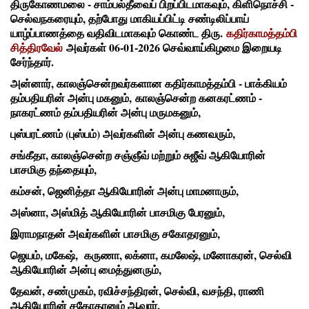
திருகோணமலை - சாம்பல்தீவைப் பிறப்பிடமாகவும், கிளிநொச்சி -
செல்வநகரையும், தற்போது மாகியப்பிட்டி சண்டிலிப்பாய்
யாழ்ப்பாணத்தை வதிவிடமாகவும் கொண்ட திரு.
கதிர்காமத்தம்பி
சித்திரவேல்
அவர்கள் 06-01-2026 செவ்வாய்கிழமை இறையடி
சேர்ந்தார்.
அன்னார், காலஞ்சென்றவர்களான கதிர்காமத்தம்பி - பாக்கியம்
தம்பதியரின் அன்பு மகனும், காலஞ்சென்ற கனகரட்ணம் -
நாகரட்ணம் தம்பதியரின் அன்பு மருமகனும்,
புஸ்பரட்ணம் (புஸ்பம்) அவர்களின் அன்பு கணவரும்,
சங்கீதா, காலஞ்சென்ற சஞ்ஞீவ் மற்றும் சுஜீவ் ஆகியோரின்
பாசமிகு தந்தையும்,
கம்சன், ஜெனித்தா ஆகியோரின் அன்பு மாமனாரும்,
அஸ்னா, அஸ்மித் ஆகியோரின் பாசமிகு பேரனும்,
இராமநாதன் அவர்களின் பாசமிகு சகோதரனும்,
ஜெயம், மகேஷ், கருணா, லக்னா, கமலேஷ், மனோகரன், செல்வி
ஆகியோரின் அன்பு மைத்துனரும்,
தேவன், சண்முகம், ரவிச்சந்திரன், செல்வி, வசந்தி, ராணி
ஆகியோரின் சகோதரனும் ஆவார்.