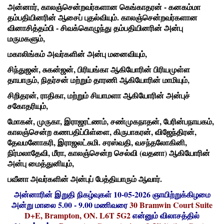
அன்னார், காலஞ்சென்றவர்களான கெங்காதரன் - கனகம்மா
தம்பதியினரின் ஆசைப் புதல்வியும். காலஞ்சென்றவர்களான
வினாசித்தம்பி - சிவக்கொழுந்து தம்பதியினரின் அன்பு
மருமகளும்,
மகாலிங்கம் அவர்களின் அன்பு மனைவியும்,
சிந்துஜன், சுகன்ஜன், பிரியங்கா ஆகியோரின் பிரியமுள்ள
தாயாரும், நிதர்சன் மற்றும் தாரணி ஆகியோரின் மாமியும்,
சிறிதரன், ராதிகா, மற்றும் சியாமளா ஆகியோரின் அன்புச்
சகோதரியும்,
மோகன், முருகா, இராஜரட்ணம், சண்முகநாதன், பேரின்பநாயகம்,
காலஞ்சென்ற கணபதிப்பிள்ளை, கிருபாகரன், விஜேந்திரன்,
தேவமனோகரி, இராஜலட்சுமி. சரஸ்வதி, வசந்தலோகினி,
நிர்மலாதேவி, மீரா, காலஞ்சென்ற செல்வி (வதனா) ஆகியோரின்
அன்பு மைத்துனியும்,
பவீனா அவர்களின் அன்புப் பேத்தியாரும் ஆவார்.
அன்னாரின் இறுதி நிகழ்வுகள் 10-05-2026 ஞாயிற்றுக்கிழமை
அன்று மாலை 5.00 - 9.00 மணிவரை
30 Bramwin Court Suite
D+E, Brampton, ON. L6T 5G2
என்னும் விலாசத்தில்