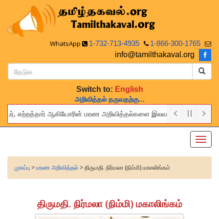
WhatsApp
1-732-713-4935
1-866-300-1765
info@tamilthakaval.org
Switch to:
English
அறிவித்தல் தருவதற்கு...
்பர், சுற்றத்தார் ஆகியோரின் மரண அறிவித்தல்களை இலவசமாக நாங்கள் பிரசுரிப்ப
 provide this service to announce the obituaries of your relatives an
Toggl
navig
முகப்பு
>
மரண அறிவித்தல்
> திருமதி. நிர்மலா (நிம்மி) மகாலிங்கம்
திருமதி. நிர்மலா (நிம்மி) மகாலிங்கம்