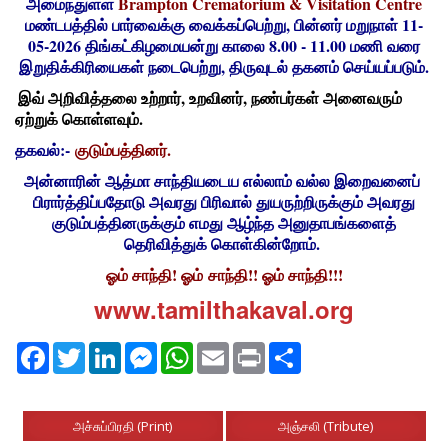
அமைந்துள்ள
Brampton Crematorium & Visitation Centre
மண்டபத்தில் பார்வைக்கு வைக்கப்பெற்று, பின்னர் மறுநாள் 11-
05-2026 திங்கட்கிழமையன்று காலை 8.00 - 11.00 மணி வரை
இறுதிக்கிரியைகள் நடைபெற்று, திருவுடல் தகனம் செய்யப்படும்.
இவ் அறிவித்தலை உற்றார்
, உறவினர், நண்பர்கள் அனைவரும்
ஏற்றுக் கொள்ளவும்.
தகவல்:-
குடும்பத்தினர்.
அன்னாரின் ஆத்மா சாந்தியடைய எல்லாம் வல்ல இறைவனைப்
பிரார்த்திப்பதோடு அவரது பிரிவால் துயருற்றிருக்கும் அவரது
குடும்பத்தினருக்கும் எமது ஆழ்ந்த அனுதாபங்களைத்
தெரிவித்துக் கொள்கின்றோம்.
ஓம் சாந்தி! ஓம் சாந்தி!! ஓம் சாந்தி!!!
www.tamilthakaval.org
Facebook
Twitter
LinkedIn
Messenger
WhatsApp
Email
Print
Share
அச்சுப்பிரதி (Print)
அஞ்சலி (Tribute)