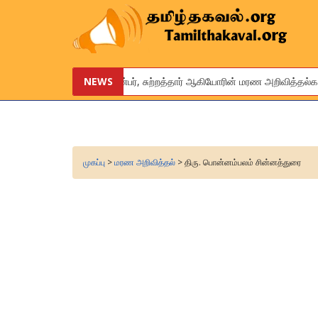
உங்கள் உறவினர், நண்பர், சுற்றத்தார் ஆகியோரின் மரண அறிவித்தல்களை 
NEWS
We are pleased to provide this service to announce the obitua
முகப்பு
>
மரண அறிவித்தல்
> திரு. பொன்னம்பலம் சின்னத்துரை