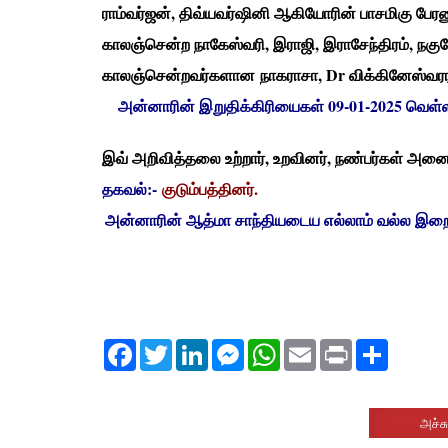
ராம்வர்ஜன், திவ்யவர்ஷினி ஆகியோரின் பாசமிகு பேரனு
காலஞ்சென்ற நாகேஸ்வரி, இராஜி, இராசேந்திரம், நக
காலஞ்சென்றவர்களான நாகராசா, Dr விக்கினேஸ்வரராஜ
அன்னாரின் இறுதிக்கிரியைகள் 09-01-2025 வெள்ள
இவ் அறிவித்தலை உற்றார், உறவினர், நண்பர்கள் அனை
தகவல்:-
குடும்பத்தினர்.
அன்னாரின் ஆத்மா சாந்தியடைய எல்லாம் வல்ல இறைவனை
Facebook
Twitter
LinkedIn
Messenger
WhatsApp
Email
Print
Share
அச்சு