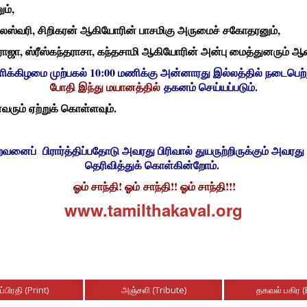
ம்,
ுலேஸ்வரி, சிறிகரன் ஆகியோரின் பாசமிகு அருமைச் சகோதரனும்,
ா, ஸ்ரீஸ்கந்தராசா, கந்தசாமி ஆகியோரின் அன்பு மைத்துனரும் ஆவ
ிக்கிழமை முற்பகல் 10:00 மணிக்கு அன்னாரது இல்லத்தில் நடைபெற்
போதி இந்து மயானத்தில்
தகனம் செய்யப்படும்.
வரும் ஏற்றுக் கொள்ளவும்.
ப் பிரார்த்திப்பதோடு அவரது பிரிவால் துயருற்றிருக்கும் அவரது
தெரிவித்துக் கொள்கின்றோம்.
ஓம் சாந்தி! ஓம் சாந்தி!! ஓம் சாந்தி!!!
www.tamilthakaval.org
ப்பிரதி (Print)
அஞ்சலி (Tribute)
தகவல் பகிர (