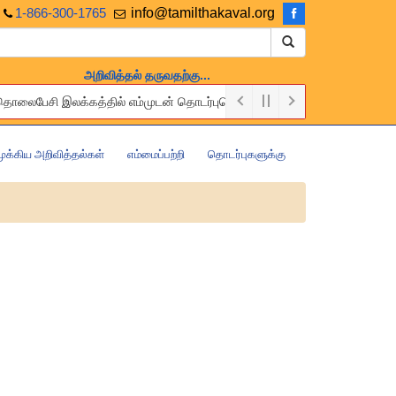
1-866-300-1765
info@tamilthakaval.org
அறிவித்தல் தருவதற்கு...
லது தொலைபேசி இலக்கத்தில் எம்முடன் தொடர்புகொள்ளுங்கள்.
free of charge. Please contact us via the above Email or Telephone nu
முக்கிய அறிவித்தல்கள்
எம்மைப்பற்றி
தொடர்புகளுக்கு