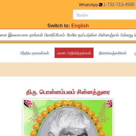
WhatsApp
1-732-713-4935
Switch to:
English
இலவசமாக நாங்கள் பிரசுரிப்போம். மேலே தரப்ப‌‌‌‌‌‌டுள்ள‍‍‍‍‌ மின்னஞ்சல் அல்
ries of your relatives and friends to others living around the world 
பிந்திய தகவல்கள்
மரண அறிவித்தல்கள்
நினைவஞ்சலிகள்
திரு. பொன்னம்பலம் சின்னத்துரை