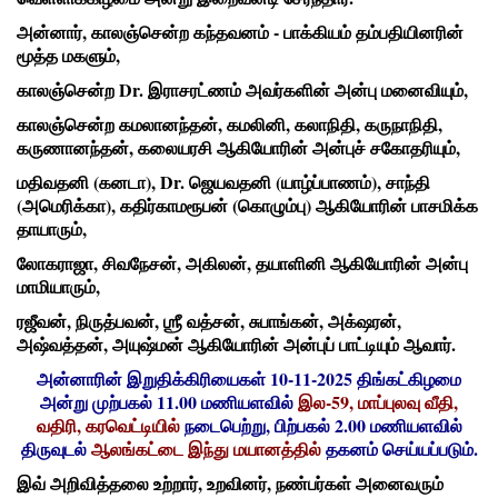
அன்னார், காலஞ்சென்ற கந்தவனம் - பாக்கியம் தம்பதியினரின்
மூத்த மகளும்,
காலஞ்சென்ற Dr. இராசரட்ணம் அவர்களின் அன்பு மனைவியும்,
காலஞ்சென்ற கமலானந்தன், கமலினி, கலாநிதி, கருநாநிதி,
கருணானந்தன், கலையரசி ஆகியோரின் அன்புச் சகோதரியும்,
மதிவதனி (கனடா), Dr. ஜெயவதனி (யாழ்ப்பாணம்), சாந்தி
(அமெரிக்கா), கதிர்காமரூபன் (கொழும்பு) ஆகியோரின் பாசமிக்க
தாயாரும்,
லோகராஜா, சிவநேசன், அகிலன், தயாளினி ஆகியோரின் அன்பு
மாமியாரும்,
ரஜீவன், நிருத்பவன், ஶ்ரீ வத்சன், சுபாங்கன், அக்‌ஷரன்,
அஷ்வத்தன், அயுஷ்மன் ஆகியோரின் அன்புப் பாட்டியும் ஆவார்.
அன்னாரின் இறுதிக்கிரியைகள் 10-11-2025 திங்கட்கிழமை
அன்று முற்பகல் 11.00 மணியளவில்
இல-59, மாப்புலவு வீதி,
வதிரி, கரவெட்டியில்
நடைபெற்று, பிற்பகல் 2.00 மணியளவில்
திருவுடல்
ஆலங்கட்டை இந்து மயானத்தில்
தகனம் செய்யப்படும்.
இவ் அறிவித்தலை உற்றார், உறவினர், நண்பர்கள் அனைவரும்