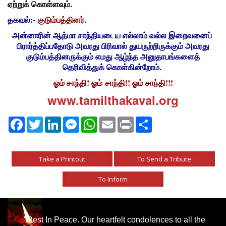
ஏற்றுக் கொள்ளவும்.
தகவல்:-
குடும்பத்தினர்.
அன்னாரின் ஆத்மா சாந்தியடைய எல்லாம் வல்ல இறைவனைப்
பிரார்த்திப்பதோடு அவரது பிரிவால் துயருற்றிருக்கும் அவரது
குடும்பத்தினருக்கும் எமது ஆழ்ந்த அனுதாபங்களைத்
தெரிவித்துக் கொள்கின்றோம்.
ஓம் சாந்தி! ஓம் சாந்தி!! ஓம் சாந்தி!!!
www.tamilthakaval.org
Facebook
Twitter
LinkedIn
Messenger
WhatsApp
Email
Print
Share
Take a Printout
To Send a Tribute
To Inform
"Rest In Peace. Our heartfelt condolences to all the