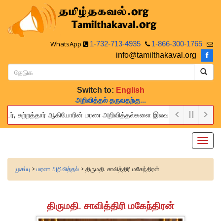
WhatsApp
1-732-713-4935
1-866-300-1765
info@tamilthakaval.org
Switch to:
English
அறிவித்தல் தருவதற்கு...
்பர், சுற்றத்தார் ஆகியோரின் மரண அறிவித்தல்களை இலவசமாக நாங்கள் பிரசுரிப்ப
 provide this service to announce the obituaries of your relatives an
Toggl
navig
முகப்பு
>
மரண அறிவித்தல்
> திருமதி. சாவித்திரி மகேந்திரன்
திருமதி. சாவித்திரி மகேந்திரன்