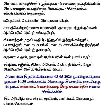
அன்னார், காலஞ்சென்ற முத்தையா - செல்லம்மா தம்பதியினரின்
அன்பு மகளும், காலஞ்சென்ற வேலாயுதம் - பொன்னம்மா
தம்பதியினரின் மருமகளும்,
மகேந்திரன் அவர்களின் அன்பு மனைவியும்,
காலஞ்சென்றவர்களான ராஜலக்ஷ்மி, குகராஜா மற்றும் ருக்மணி
ஆகியோரின் அன்புச் சகோதரியும்,
சிவானந்தன் (உதவி அதிபர் - இணுவில் இந்துக் கல்லூரி),
பவானந்தன் (கனடா), சுபாங்கி (கனடா), காலஞ்சென்ற நிரஞ்ஜனி
ஆகியோரின் அன்புத் தாயாரும்,
சுகுணா, வதனி, தயாபரன் ஆகியோரின் அன்பு மாமியாரும்,
தர்ஷிகா, சஜீவன், தீபிகா, அபிஷன், அபிரா, திகிலன், நீரஜன்
ஆகியோரின் அன்புப் பேர்த்தியும் ஆவார்.
அன்னாரின் இறுதிக்கிரியைகள் 03-05-2026 ஞாயிற்றுக்கிழமை
முற்பகல் 10.30 மணியளவில் அன்னாரது இல்லத்தில் நடைபெற்று,
திருவுடல்
சுன்னாகம் கொத்தியாலடி இந்து மயானத்தில்
தகனம்
செய்யப்படும்.
இவ் அறிவித்தலை உற்றார்
, உறவினர், நண்பர்கள் அனைவரும்
ஏற்றுக் கொள்ளவும்.