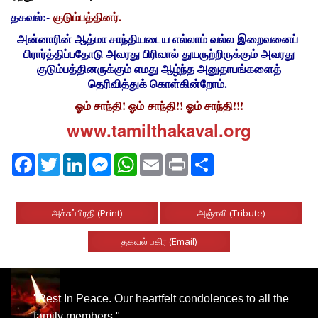
தகவல்:-
குடும்பத்தினர்.
அன்னாரின் ஆத்மா சாந்தியடைய எல்லாம் வல்ல இறைவனைப்
பிரார்த்திப்பதோடு அவரது பிரிவால் துயருற்றிருக்கும் அவரது
குடும்பத்தினருக்கும் எமது ஆழ்ந்த அனுதாபங்களைத்
தெரிவித்துக் கொள்கின்றோம்.
ஓம் சாந்தி! ஓம் சாந்தி!! ஓம் சாந்தி!!!
www.tamilthakaval.org
Facebook
Twitter
LinkedIn
Messenger
WhatsApp
Email
Print
Share
அச்சுப்பிரதி (Print)
அஞ்சலி (Tribute)
தகவல் பகிர (Email)
"Rest In Peace. Our heartfelt condolences to all the
family members."