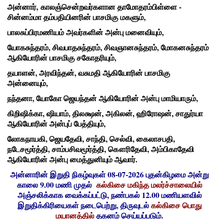
அன்னார்,
காலஞ்சென்றவர்களான தாமோதரம்பிள்ளை -
சின்னம்மா தம்பதியினரின் பாசமிகு மகளும்,
பாலசுப்பிரமணியம் அவர்களின் அன்பு மனைவியும்,
யோகசுந்தரம், சிவபாதசுந்தரம், சிவஞானசுந்தரம், மோகனசுந்தரம்
ஆகியோரின் பாசமிகு சகோதரியும்,
தயாளன், அரவிந்தன், வசுமதி ஆகியோரின் பாசமிகு
அன்னையும்,
நந்தனா, யோகோ ஜெயந்தன் ஆகியோரின் அன்பு மாமியாரும்,
கிறிஷிக்கா, ஷியாம், திலக்ஷன், அகிலன், ஹிரோஷன், சாதுர்யா
ஆகியோரின் அன்புப் பேத்தியும்,
லோகநாயகி, ஜெயதேவி, சாந்தி, செல்வி, கைலாசபதி,
நடேசமூர்த்தி, சாம்பசிவமூர்த்தி, கௌரிதேவி, அம்பிகாதேவி
ஆகியோரின் அன்பு மைத்துனியும் ஆவார்.
அன்னாரின் இறுதி நிகழ்வுகள் 08-07-2026 புதன்கிழமை அன்று
காலை 9.00 மணி முதல்
கல்கிசை மகிந்த மலர்ச்சாலையில்
அஞ்சலிக்காக வைக்கப்பட்டு, நண்பகல் 12.00 மணியளவில்
இறுதிக்கிரியைகள் நடைபெற்று, திருவுடல்
கல்கிசை பொது
மயானத்தில்
தகனம் செய்யப்படும்.