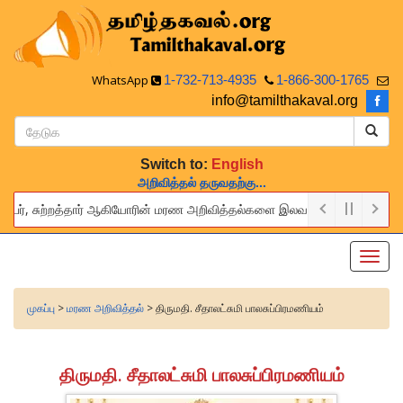
WhatsApp
1-732-713-4935
1-866-300-1765
info@tamilthakaval.org
Switch to:
English
அறிவித்தல் தருவதற்கு...
்பர், சுற்றத்தார் ஆகியோரின் மரண அறிவித்தல்களை இலவசமாக நாங்கள் பிரசுரிப்ப
 provide this service to announce the obituaries of your relatives an
Toggl
navig
முகப்பு
>
மரண அறிவித்தல்
> திருமதி. சீதாலட்சுமி பாலசுப்பிரமணியம்
திருமதி. சீதாலட்சுமி பாலசுப்பிரமணியம்