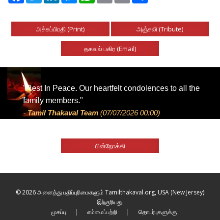
அச்சுப்பிரதி (Print)
அஞ்சலி (Tribute)
தகவல் பகிர (Email)
"Rest In Peace. Our heartfelt condolences to all the
family members."
-
Tamil Thakaval Team
(07/07/2026 00:00)
பின்நோக்கி
© 2026 அனைத்து பதிப்புரிமைகளும் Tamilthakaval.org, USA (New Jersey)
இற்குரியது.
முகப்பு
|
எம்மைப்பற்றி
|
தொடர்புகளுக்கு