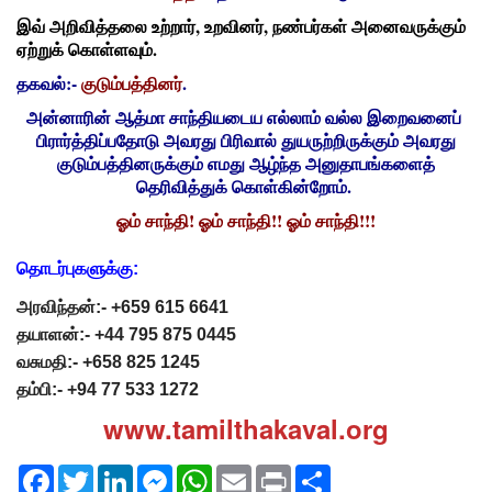
இவ் அறிவித்தலை உற்றார், உறவினர், நண்பர்கள் அனைவருக்கும்
ஏற்றுக் கொள்ளவும்.
தகவல்:-
குடும்பத்தினர்
.
அன்னாரின் ஆத்மா சாந்தியடைய எல்லாம் வல்ல இறைவனைப்
பிரார்த்திப்பதோடு அவரது பிரிவால் துயருற்றிருக்கும் அவரது
குடும்பத்தினருக்கும் எமது ஆழ்ந்த அனுதாபங்களைத்
தெரிவித்துக் கொள்கின்றோம்.
ஓம் சாந்தி! ஓம் சாந்தி!! ஓம் சாந்தி!!!
தொடர்புகளுக்கு:
அரவிந்தன்:- +659 615 6641
தயாளன்:- +44 795 875 0445
வசுமதி:- +658 825 1245
தம்பி:- +94 77 533 1272
www.tamilthakaval.org
Facebook
Twitter
LinkedIn
Messenger
WhatsApp
Email
Print
Share