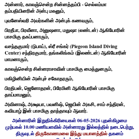
அன்னார், காலஞ்சென்ற சின்னத்தம்பி - செல்லம்மா
தம்பதியினரின் அன்பு மகனும்,
புவனேஸ்வரி அவர்களின் அன்புக் கணவரும்,
பிரதீபா, பிரவீனா, அனுஷனா, மதுஷா (லண்டன்) ஆகியோரின்
பாசமிகு தகப்பனாரும்,
வசந்தகுமார் (டுபாய்), ஸ்ரீ சங்கர் (Piegeon Island Diving
Center) சந்திரகுமார், தங்கலிங்கம் (இலண்டன்) ஆகியோரின்
மாமனாரும்,
காலஞ்சென்ற சின்னராசாவின் பாசமிகு மைத்துனரும்,
மகிழினியின் அன்புச் சகோதரரும்,
பிரதிபன், ஜெனோதரன், பிரேமினி ஆகியோரின் பாசமிகு
தாய்மாமனும்,
அவினாஷ், அக்ஷயா, பவனிஷ், ஜெயின் அகசி, சாம் சந்திரன்,
கவியாழ் இன் பாசமிகு தாத்தாவும் ஆவார்.
அன்னாரின் இறுதிக்கிரியைகள் 06-05-2026 புதன்கிழமை
முற்பகல் 10.00 மணியளவில் அன்னாரது இல்லத்தில் நடைபெற்று,
திருவுடல்
திருகோணமலை இந்து மயானத்தில்
தகனம்