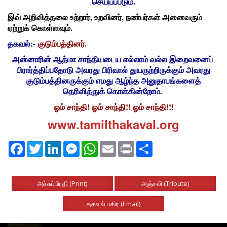
செய்யப்படும்.
இவ் அறிவித்தலை உற்றார்
, உறவினர், நண்பர்கள் அனைவரும்
ஏற்றுக் கொள்ளவும்.
தகவல்:-
குடும்பத்தினர்.
அன்னாரின் ஆத்மா சாந்தியடைய எல்லாம் வல்ல இறைவனைப்
பிரார்த்திப்பதோடு அவரது பிரிவால் துயருற்றிருக்கும் அவரது
குடும்பத்தினருக்கும் எமது ஆழ்ந்த அனுதாபங்களைத்
தெரிவித்துக் கொள்கின்றோம்.
ஓம் சாந்தி! ஓம் சாந்தி!! ஓம் சாந்தி!!!
www.tamilthakaval.org
Facebook
Twitter
LinkedIn
Messenger
WhatsApp
Email
Print
Share
அச்சுப்பிரதி (Print)
அஞ்சலி (Tribute)
தகவல் பகிர (Email)