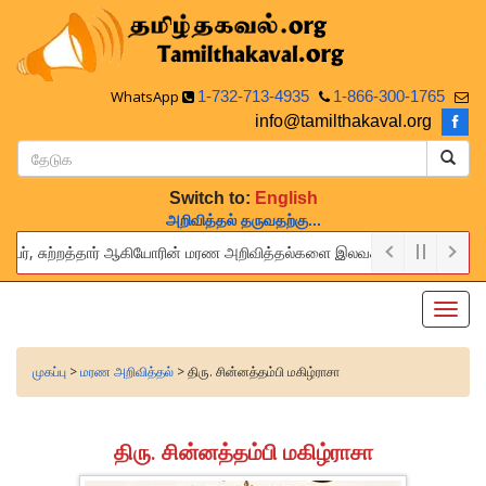
WhatsApp
1-732-713-4935
1-866-300-1765
info@tamilthakaval.org
Switch to:
English
அறிவித்தல் தருவதற்கு...
்பர், சுற்றத்தார் ஆகியோரின் மரண அறிவித்தல்களை இலவசமாக நாங்கள் பிரசுரிப்ப
 provide this service to announce the obituaries of your relatives an
Toggl
navig
முகப்பு
>
மரண அறிவித்தல்
> திரு. சின்னத்தம்பி மகிழ்ராசா
திரு. சின்னத்தம்பி மகிழ்ராசா