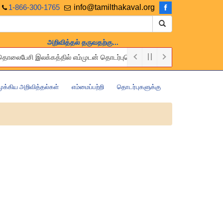
1-866-300-1765
info@tamilthakaval.org
அறிவித்தல் தருவதற்கு...
லது தொலைபேசி இலக்கத்தில் எம்முடன் தொடர்புகொள்ளுங்கள்.
free of charge. Please contact us via the above Email or Telephone nu
முக்கிய அறிவித்தல்கள்
எம்மைப்பற்றி
தொடர்புகளுக்கு