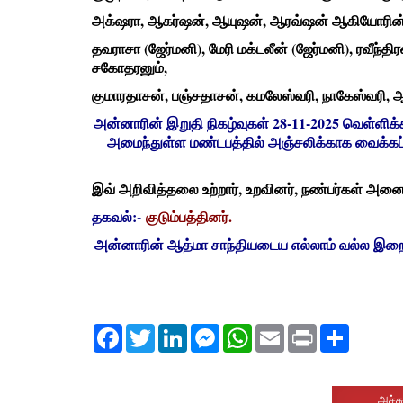
அக்‌ஷரா, ஆகர்ஷன், ஆயுஷன், ஆரவ்ஷன் ஆகியோரின் அ
தவராசா (ஜேர்மனி), மேரி மக்டலீன் (ஜேர்மனி), ரவீந
சகோதரனும்,
குமாரதாசன், பஞ்சதாசன், கமலேஸ்வரி, நாகேஸ்வரி, 
அன்னாரின் இறுதி நிகழ்வுகள் 28-11-2025 வெள்ள
அமைந்துள்ள மண்டபத்தில் அஞ்சலிக்காக வைக்கப்
இவ் அறிவித்தலை உற்றார், உறவினர், நண்பர்கள் அனை
தகவல்:-
குடும்பத்தினர்.
அன்னாரின் ஆத்மா சாந்தியடைய எல்லாம் வல்ல இறைவனை
Facebook
Twitter
LinkedIn
Messenger
WhatsApp
Email
Print
Share
அச்சு