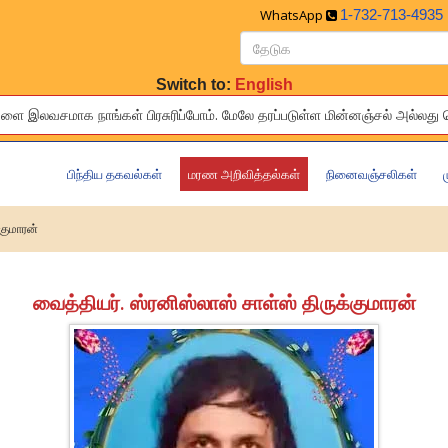
WhatsApp
1-732-713-4935
Switch to:
English
இலவசமாக நாங்கள் பிரசுரிப்போம். மேலே தரப்ப‌‌‌‌‌‌டுள்ள‍‍‍‍‌ மின்னஞ்சல் அல்
ries of your relatives and friends to others living around the world 
பிந்திய தகவல்கள்
மரண அறிவித்தல்கள்
நினைவஞ்சலிகள்
்குமாரன்
வைத்தியர். ஸ்ரனிஸ்லாஸ் சாள்ஸ் திருக்குமாரன்