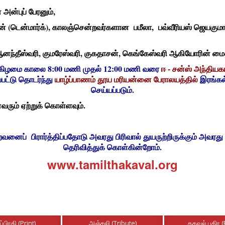
ன்புப் பேரனும்,
்திரன் (டென்மார்க்), காலஞ்சென்றவர்களான பமீலா, பவ்வீரியஸ் ஜெயகு
ஆனந்தீஸ்வரி, குமரேஸ்வரி, குகதாசன், கெங்கேஸ்வரி ஆகியோரின் மைத
ிக்கிழமை காலை 8:00 மணி முதல் 12:00 மணி வரை
ஈ - சன்ஸ் அந்தியக
பட்டு தொடர்ந்து
யாழ்ப்பாணம் தூய மரியன்னை பேராலயத்தில்
இரங்கல் 
செய்யப்படும்.
வரும் ஏற்றுக் கொள்ளவும்.
ப் பிரார்த்திப்பதோடு அவரது பிரிவால் துயருற்றிருக்கும் அவரது
தெரிவித்துக் கொள்கின்றோம்.
www.tamilthakaval.org
ப்பிரதி (Print)
அஞ்சலி (Tribute)
தகவல் பகிர (