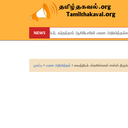
உங்கள் உறவினர், நண்பர், சுற்றத்தார் ஆகியோரின் மரண அறிவித்தல்களை 
NEWS
We are pleased to provide this service to announce the obitua
முகப்பு
>
மரண அறிவித்தல்
> வைத்தியர். ஸ்ரனிஸ்லாஸ் சாள்ஸ் திருக