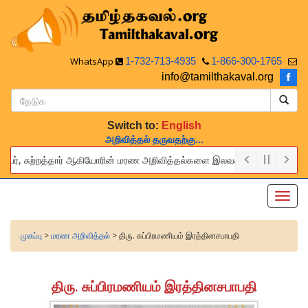
WhatsApp
1-732-713-4935
1-866-300-1765
info@tamilthakaval.org
Switch to:
English
அறிவித்தல் தருவதற்கு...
்பர், சுற்றத்தார் ஆகியோரின் மரண அறிவித்தல்களை இலவசமாக நாங்கள் பிரசுரிப்ப
 provide this service to announce the obituaries of your relatives an
Toggl
navig
முகப்பு
>
மரண அறிவித்தல்
> திரு. சுப்பிரமணியம் இரத்தினசபாபதி
திரு. சுப்பிரமணியம் இரத்தினசபாபதி