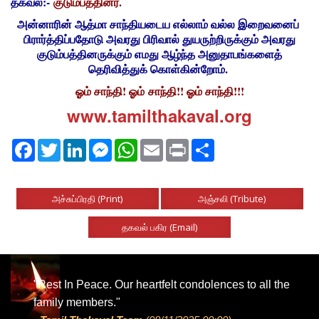
தகவல்:-
குடும்பத்தினர்.
அன்னாரின் ஆத்மா சாந்தியடைய எல்லாம் வல்ல இறைவனைப்
பிரார்த்திப்பதோடு அவரது பிரிவால் துயருற்றிருக்கும் அவரது
குடும்பத்தினருக்கும் எமது ஆழ்ந்த அனுதாபங்களைத்
தெரிவித்துக் கொள்கின்றோம்.
ஓம் சாந்தி! ஓம் சாந்தி!! ஓம் சாந்தி!!!
www.tamilthakaval.org
Facebook
Twitter
LinkedIn
Messenger
WhatsApp
Email
Print
Share
அச்சுப்பிரதி (Print)
அஞ்சலி (Tribute)
தகவல் பகிர (Email)
"Rest In Peace. Our heartfelt condolences to all the
family members."