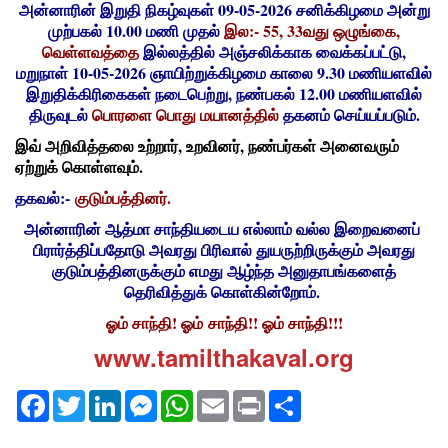
அன்னாரின் இறுதி நிகழ்வுகள் 09-05-2026 சனிக்கிழமை அன்று
முற்பகல் 10.00 மணி முதல்
இல:- 55, 33வது ஒழுங்கை,
வெள்ளவத்தை
இல்லத்தில் அஞ்சலிக்காக வைக்கப்பட்டு,
மறுநாள் 10-05-2026 ஞாயிற்றுக்கிழமை காலை 9.30 மணியளவில்
இறுதிக்கிரிகைகள் நடைபெற்று, நண்பகல் 12.00 மணியளவில்
திருவுடல்
பொரளை பொது மயானத்தில்
தகனம் செய்யப்படும்.
இவ் அறிவித்தலை உற்றார்
, உறவினர், நண்பர்கள் அனைவரும்
ஏற்றுக் கொள்ளவும்.
தகவல்:-
குடும்பத்தினர்.
அன்னாரின் ஆத்மா சாந்தியடைய எல்லாம் வல்ல இறைவனைப்
பிரார்த்திப்பதோடு அவரது பிரிவால் துயருற்றிருக்கும் அவரது
குடும்பத்தினருக்கும் எமது ஆழ்ந்த அனுதாபங்களைத்
தெரிவித்துக் கொள்கின்றோம்.
ஓம் சாந்தி! ஓம் சாந்தி!! ஓம் சாந்தி!!!
www.tamilthakaval.org
Facebook
Twitter
LinkedIn
Messenger
WhatsApp
Email
Print
Share