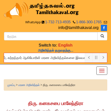
WhatsApp
1-732-713-4935
1-866-300-1765
info@tamilthakaval.org
Switch to:
English
அறிவித்தல் தருவதற்கு...
்பர், சுற்றத்தார் ஆகியோரின் மரண அறிவித்தல்களை இலவசமாக நாங்கள் பிரசுரிப்போ
provide this service to announce the obituaries of your relatives and
Toggl
navig
முகப்பு
>
மரண அறிவித்தல்
> திரு. கனகசபை பாலேந்திரா
திரு. கனகசபை பாலேந்திரா
(ஓய்வுபெற்ற பொறியாளர் - நீர் வழங்கல் வடிகாலமைப்புச்