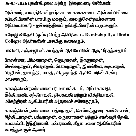
06-05-2026 புதன்கிழமை அன்று இறைவனடி சேர்ந்தார்.
அன்னார், காலஞ்சென்றவர்களான கனகசபை - அன்னப்பிள்ளை
தம்பதியினரின் பாசமிகு மகனும், காலஞ்சென்றவர்களான
அம்பலவாணர் - தங்கரத்தினம் தம்பதியினரின் மருமகனும்,
சரோஜினிதேவி (ஓய்வு பெற்ற ஆசிரியை - Bambalapitiya Hindu
College) அவர்களின் பாசமிகு கணவரும்,
பாலினி, சஞ்ஜையன், சயந்தன் ஆகியோரின் ஆருயிர் தந்தையும்,
பிரசன்னா, பரிமளநாதன், ஜெயநாதன், இரகுநாதன்,
செல்வநாதன், சிவநாதன், யோகநாதன், இளங்கோ, சுகுமாறன்,
பிரதீபன், தமயந்தி, பாமதி, கிருஷாந்தி ஆகியோரின் அன்பு
மாமனாரும்,
காலஞ்சென்றவர்களான பரிமளபாக்கியம், அம்பிகாவதி,
இந்திராணி, சந்திராவதி, திலகவதி மற்றும் வித்தியாவதி.
மகேந்திரன் ஆகியோரின் அருமைச் சகோதரரும்,
காலஞ்சென்றவர்களான பத்மநாதன், செல்லத்துரை, காங்கேயன்,
நித்தியநாதன், பத்மநாதன், கருணாகரன் மற்றும் சரஸ்வதி தேவி,
சுபலக்ஷ்மி, இந்திராணி, புஷ்பராணி, கீதா, மாலா ஆகியோரின்
மைத்துனரும் ஆவார்.