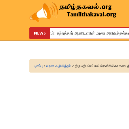
உங்கள் உறவினர், நண்பர், சுற்றத்தார் ஆகியோரின் மரண அறிவித்தல்களை இ
NEWS
We are pleased to provide this service to announce the obituar
முகப்பு
>
மரண அறிவித்தல்
> திருமதி. லெட்சுமி பிரான்சிஸ்கா கணபத