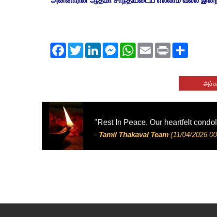
Facebook
Twitter
LinkedIn
Messenger
WhatsApp
Email
Print
Share
அச்சு
"Rest In Peace. Our heartfelt condo
-
Tamil Thakaval Team
(11/04/2026 00