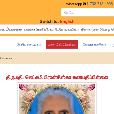
WhatsApp
1-732-713-4935
Switch to:
English
லவசமாக நாங்கள் பிரசுரிப்போம். மேலே தரப்ப‌‌‌‌‌‌டுள்ள‍‍‍‍‌ மின்னஞ்சல் அல்ல
ies of your relatives and friends to others living around the world f
பிந்திய தகவல்கள்
மரண அறிவித்தல்கள்
நினைவஞ்சலிகள்
ிப்பிள்ளை
திருமதி. லெட்சுமி பிரான்சிஸ்கா கணபதிப்பிள்ளை