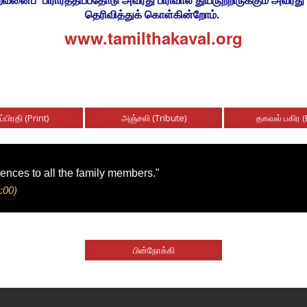
தெரிவித்துக் கொள்கின்றோம்.
www.tamilthakaval.org
ப்பிரதி (Print)
அஞ்சலி (Tribute)
தகவல் பகிர (
lences to all the family members."
:00)
பின்நோக்கி