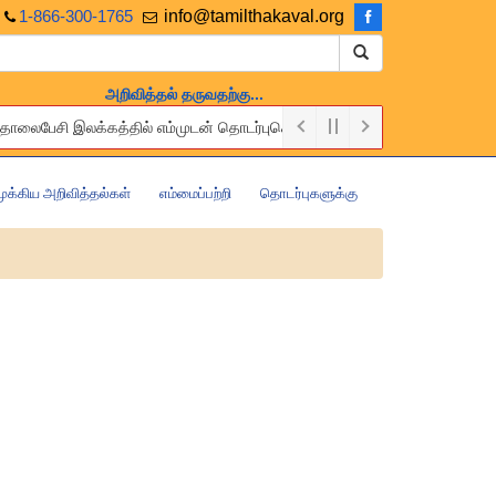
1-866-300-1765
info@tamilthakaval.org
அறிவித்தல் தருவதற்கு...
து தொலைபேசி இலக்கத்தில் எம்முடன் தொடர்புகொள்ளுங்கள்.
ree of charge. Please contact us via the above Email or Telephone num
முக்கிய அறிவித்தல்கள்
எம்மைப்பற்றி
தொடர்புகளுக்கு