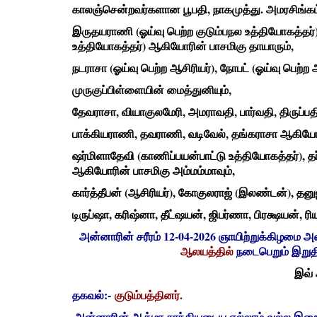
காலஞ்சென்றவர்களான பூபதி, நாகமுத்து. அமரசிங்கம
இருதயராணி (ஓய்வு பெற்ற குடும்பநல உத்தியோகத்தர்)
உத்தியோகத்தர்) ஆகியோரின் பாசமிகு தாயாரும்,
நடராசா (ஓய்வு பெற்ற ஆசிரியர்), நோபட் (ஓய்வு பெற்ற 
முருகுப்பிள்ளையின் மைத்துனியும்,
தேவராசா, வியாகுலமேரி, அமராவதி, பார்வதி, திருப்ப
பாக்கியராணி, தவராணி, வடிவேல், தங்கராசா ஆகியோரி
ஷர்மிளாதேவி (காணிப்பயன்பாட்டு உத்தியோகத்தர்), 
ஆகியோரின் பாசமிகு அம்மம்மாவும்,
கார்த்தீபன் (ஆசிரியர்), கோகுலராஜ் (இலண்டன்), தனு
டிருப்ஷா, கரிஷ்னா, தீட்ஷயன், ஜிபர்ணா, பிரக்ஷயன், 
அன்னாரின் சரீரம் 12-04-2026 ஞாயிற்றுக்கிழமை அன்
ஆலயத்தில்
நடைபெறும் இறு
இவ் 
தகவல்:-
குடும்பத்தினர்.
அன்னாரின் ஆத்மா சாந்தியடைய எல்லாம் வல்ல இறைவனை