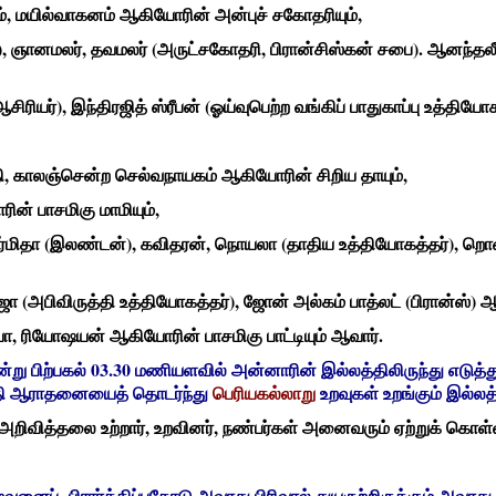
், மயில்வாகனம் ஆகியோரின் அன்புச் சகோதரியும்,
, ஞானமலர், தவமலர் (அருட்சகோதரி, பிரான்சிஸ்கன் சபை). ஆனந்தலீலா
ஆசிரியர்), இந்திரஜித் ஸ்ரீபன் (ஓய்வுபெற்ற வங்கிப் பாதுகாப்பு உத்தி
தி, காலஞ்சென்ற செல்வநாயகம் ஆகியோரின் சிறிய தாயும்,
ன் பாசமிகு மாமியும்,
தர்மிதா (இலண்டன்), கவிதரன், நொயலா (தாதிய உத்தியோகத்தர்), றொண
ஜா (அபிவிருத்தி உத்தியோகத்தர்), ஜோன் அல்கம் பாத்லட் (பிரான்ஸ்) 
ரியா, ரியோஷயன் ஆகியோரின் பாசமிகு பாட்டியும் ஆவார்.
று பிற்பகல் 03.30 மணியளவில் அன்னாரின் இல்லத்திலிருந்து எடுத்து
தி ஆராதனையைத் தொடர்ந்து
பெரியகல்லாறு
உறவுகள் உறங்கும் இல்லத்
அறிவித்தலை உற்றார், உறவினர், நண்பர்கள் அனைவரும் ஏற்றுக் கொள்ள
ப் பிரார்த்திப்பதோடு அவரது பிரிவால் துயருற்றிருக்கும் அவரது