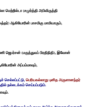
 மெற்றில்டா (சமுர்த்தி அபிவிருத்தி
யோகத்தர்) ஆகியோரின் பாசமிகு மாமியாரும்,
ி ஜெபர்சன் (மருத்துவப் பிரதிநிதி), இவோன்
ஆகியோரின் அப்பம்மாவும்,
ச் செல்லப்பட்டு,
பெரியகல்லாறு புனித அருளானந்தர்
தில் நல்லடக்கம் செய்யப்படும்.
வும்.
 குடும்பத்தினருக்கும் எமது ஆழ்ந்த அனுதாபங்களைத்