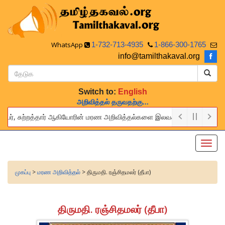
WhatsApp
1-732-713-4935
1-866-300-1765
info@tamilthakaval.org
Switch to:
English
அறிவித்தல் தருவதற்கு...
்பர், சுற்றத்தார் ஆகியோரின் மரண அறிவித்தல்களை இலவசமாக நாங்கள் பிரசுரிப்ப
 provide this service to announce the obituaries of your relatives an
Toggl
navig
முகப்பு
>
மரண அறிவித்தல்
> திருமதி. ரஞ்சிதமலர் (தீபா)
திருமதி. ரஞ்சிதமலர் (தீபா)