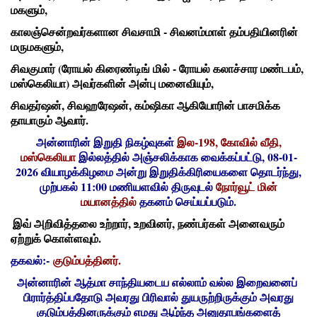
மகளும்,
காலஞ்சென்றவர்களான சிவசாமி - சிவனம்மாள் தம்பதியினரின்
மருமகளும்,
சிவகுமார் (ரோயல் கிரைண்டிங் மில் - ரோயல் கலாச்சார மண்டபம்,
மஸ்கெலியா) அவர்களின் அன்பு மனைவியும்,
சிவதர்ஷன், சிவஹரேஷன், கம்ஷிகா ஆகியோரின் பாசமிக்க
தாயாரும் ஆவார்.
அன்னாரின் இறுதி நிகழ்வுகள்
இல-198, கோவில் வீதி,
மஸ்கெலியா
இல்லத்தில் அஞ்சலிக்காக வைக்கப்பட்டு, 08-01-
2026 வியாழக்கிழமை அன்று இறுதிக்கிரியைகளை தொடர்ந்து,
முற்பகல் 11:00 மணியளவில் திருவுடல்
நோர்வூட் மின்
மயானத்தில்
தகனம் செய்யப்படும்.
இவ் அறிவித்தலை உற்றார், உறவினர், நண்பர்கள் அனைவரும்
ஏற்றுக் கொள்ளவும்.
தகவல்:-
குடும்பத்தினர்.
அன்னாரின் ஆத்மா சாந்தியடைய எல்லாம் வல்ல இறைவனைப்
பிரார்த்திப்பதோடு அவரது பிரிவால் துயருற்றிருக்கும் அவரது
குடும்பத்தினருக்கும் எமது ஆழ்ந்த அனுதாபங்களைத்