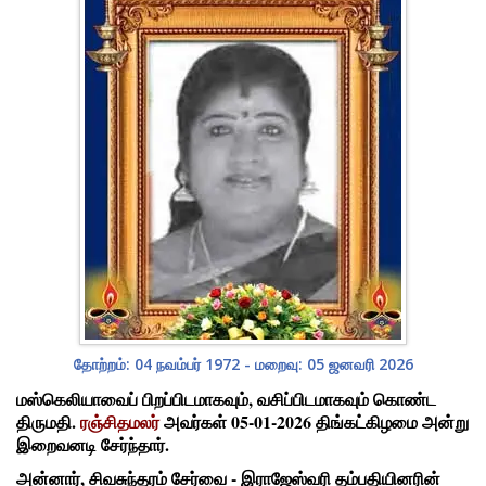
தோற்றம்: 04 நவம்பர் 1972 - மறைவு: 05 ஜனவரி 2026
மஸ்கெலியாவைப் பிறப்பிடமாகவும், வசிப்பிடமாகவும் கொண்ட
திருமதி.
ரஞ்சிதமலர்
அவர்கள் 05-01-2026 திங்கட்கிழமை அன்று
இறைவனடி சேர்ந்தார்.
அன்னார், சிவசுந்தரம் சேர்வை - இராஜேஸ்வரி தம்பதியினரின்