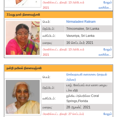
மேலும்
பிரசுரிக்கபட்ட திகதி: 13 அக்டோபர்
வாசிக்க...
2021
31வது நாள் நினைவஞ்சலி
பெயர்:
Nirmaladevi Ratnam
பிறப்பிடம்:
Trincomalee, Sri Lanka
வசிப்பிடம்:
Vavuniya, Sri Lanka
16 செப்டம்பர் 2021
மறைவு:
மேலும்
பிரசுரிக்கபட்ட திகதி: 13 அக்டோபர்
வாசிக்க...
2021
நன்றி நவிலல் நினைவஞ்சலி
செல்வநாயகி கனகசபை (தையல்
பெயர்:
அக்கா)
யாழ். கோப்பாய் சபா வாசா பழைய
பிறப்பிடம்:
டச்சு வீதி
ஐக்கிய அமெரிக்கா Coral
வசிப்பிடம்:
Springs,Florida
28 ஆகஸ்ட் 2021
மறைவு:
மேலும்
பிரசுரிக்கபட்ட திகதி: 27 செப்டம்பர்