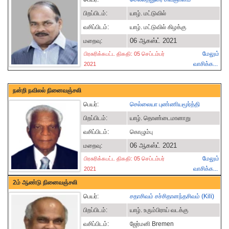
பிறப்பிடம்:
யாழ். மட்டுவில்
வசிப்பிடம்:
யாழ். மட்டுவில் கிழக்கு
06 ஆகஸ்ட் 2021
மறைவு:
மேலும்
பிரசுரிக்கபட்ட திகதி: 05 செப்டம்பர்
வாசிக்க...
2021
நன்றி நவிலல் நினைவஞ்சலி
பெயர்:
செல்லையா புண்ணியமூர்த்தி
பிறப்பிடம்:
யாழ். தொண்டைமானாறு
வசிப்பிடம்:
கொழும்பு
06 ஆகஸ்ட் 2021
மறைவு:
மேலும்
பிரசுரிக்கபட்ட திகதி: 05 செப்டம்பர்
வாசிக்க...
2021
2ம் ஆண்டு நினைவஞ்சலி
பெயர்:
சதாசிவம் சச்சிதானந்தசிவம் (Kili)
பிறப்பிடம்:
யாழ். உரும்பிராய் வடக்கு
வசிப்பிடம்:
ஜேர்மனி Bremen