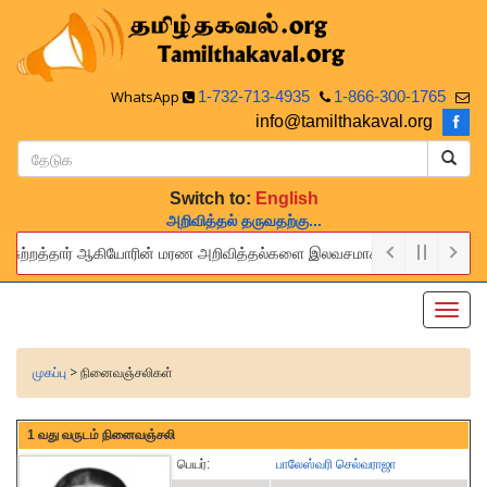
WhatsApp
1-732-713-4935
1-866-300-1765
info@tamilthakaval.org
Switch to:
English
அறிவித்தல் தருவதற்கு...
 சுற்றத்தார் ஆகியோரின் மரண அறிவித்தல்களை இலவசமாக நாங்கள் பிரசுரிப்போம். ம
ide this service to announce the obituaries of your relatives and frie
Toggl
navig
முகப்பு
> நினைவஞ்சலிகள்
1 வது வருடம் நினைவஞ்சலி
பெயர்:
பாலேஸ்வரி செல்வராஜா