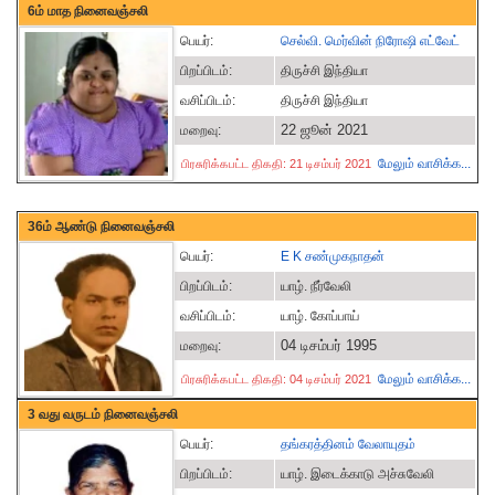
6ம் மாத நினைவஞ்சலி
பெயர்:
செல்வி. மெர்வின் நிரோஷி எட்வேட்
பிறப்பிடம்:
திருச்சி இந்தியா
வசிப்பிடம்:
திருச்சி இந்தியா
22 ஜூன் 2021
மறைவு:
மேலும் வாசிக்க...
பிரசுரிக்கபட்ட திகதி: 21 டிசம்பர் 2021
36ம் ஆண்டு நினைவஞ்சலி
பெயர்:
E K சண்முகநாதன்
பிறப்பிடம்:
யாழ். நீர்வேலி
வசிப்பிடம்:
யாழ். கோப்பாய்
04 டிசம்பர் 1995
மறைவு:
மேலும் வாசிக்க...
பிரசுரிக்கபட்ட திகதி: 04 டிசம்பர் 2021
3 வது வருடம் நினைவஞ்சலி
பெயர்:
தங்கரத்தினம் வேலாயுதம்
பிறப்பிடம்:
யாழ். இடைக்காடு அச்சுவேலி