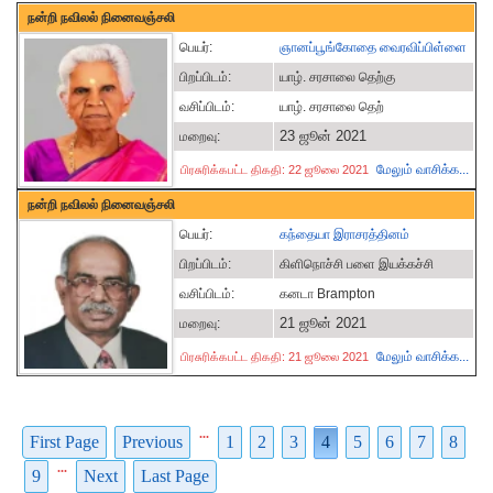
நன்றி நவிலல் நினைவஞ்சலி
பெயர்:
ஞானப்பூங்கோதை வைரவிப்பிள்ளை
பிறப்பிடம்:
யாழ். சரசாலை தெற்கு
வசிப்பிடம்:
யாழ். சரசாலை தெற்
23 ஜூன் 2021
மறைவு:
மேலும் வாசிக்க...
பிரசுரிக்கபட்ட திகதி: 22 ஜூலை 2021
நன்றி நவிலல் நினைவஞ்சலி
பெயர்:
கந்தையா இராசரத்தினம்
பிறப்பிடம்:
கிளிநொச்சி பளை இயக்கச்சி
வசிப்பிடம்:
கனடா Brampton
21 ஜூன் 2021
மறைவு:
மேலும் வாசிக்க...
பிரசுரிக்கபட்ட திகதி: 21 ஜூலை 2021
...
First Page
Previous
1
2
3
4
5
6
7
8
...
9
Next
Last Page