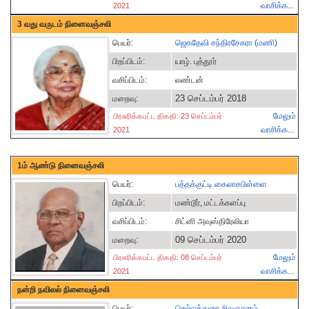
வாசிக்க...
2021
3 வது வருடம் நினைவஞ்சலி
பெயர்:
ஜெகதேவி சந்திரசேகரா (மணி)
பிறப்பிடம்:
யாழ். புத்தூர்
வசிப்பிடம்:
லண்டன்
23 செப்டம்பர் 2018
மறைவு:
மேலும்
பிரசுரிக்கபட்ட திகதி: 23 செப்டம்பர்
வாசிக்க...
2021
1ம் ஆண்டு நினைவஞ்சலி
பெயர்:
பத்தக்குட்டி கைலாசபிள்ளை
பிறப்பிடம்:
மண்டூர், மட்டக்களப்பு
வசிப்பிடம்:
சிட்னி அவுஸ்திரேலியா
09 செப்டம்பர் 2020
மறைவு:
மேலும்
பிரசுரிக்கபட்ட திகதி: 08 செப்டம்பர்
வாசிக்க...
2021
நன்றி நவிலல் நினைவஞ்சலி
பெயர்:
செல்லத்துரை சிவஞானம்