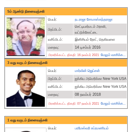
5ம் ஆண்டு நினைவஞ்சலி
பெயர்:
நடராஜா சோமாஸ்கந்தராஜா
செட்டியார்மடம் அராலி,
பிறப்பிடம்:
வட்டுக்கோட்டை
வசிப்பிடம்:
இனிசியம் றோட், தெகிவளை
14 டிசம்பர் 2016
மறைவு:
மேலும் வாசிக்க...
பிரசுரிக்கபட்ட திகதி: 16 நவம்பர் 2021
3 வது வருடம் நினைவஞ்சலி
பெயர்:
மார்வின் ஜெய்சன்
பிறப்பிடம்:
ஐக்கிய அமெரிக்கா New York USA
வசிப்பிடம்:
ஐக்கிய அமெரிக்கா New York USA
08 நவம்பர் 2018
மறைவு:
மேலும் வாசிக்க...
பிரசுரிக்கபட்ட திகதி: 07 நவம்பர் 2021
1 வது வருடம் நினைவஞ்சலி
பெயர்:
பரமேஸ்வரி சுப்ரமணியம்