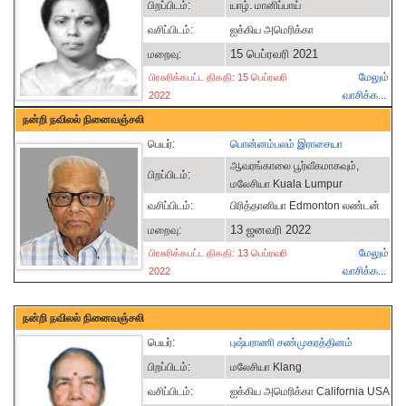
பிறப்பிடம்:
யாழ். மானிப்பாய்
வசிப்பிடம்:
ஐக்கிய அமெ‌ரி‌க்கா
15 பெப்ரவரி 2021
மறைவு:
மேலும்
பிரசுரிக்கபட்ட திகதி: 15 பெப்ரவரி
வாசிக்க...
2022
நன்றி நவிலல் நினைவஞ்சலி
பெயர்:
பொன்னம்பலம் இராசையா
ஆவரங்காலை பூர்வீகமாகவும்,
பிறப்பிடம்:
மலேசியா Kuala Lumpur
வசிப்பிடம்:
பிரித்தானியா Edmonton லண்டன்
13 ஜனவரி 2022
மறைவு:
மேலும்
பிரசுரிக்கபட்ட திகதி: 13 பெப்ரவரி
வாசிக்க...
2022
நன்றி நவிலல் நினைவஞ்சலி
பெயர்:
புஷ்பராணி சண்முகரத்தினம்
பிறப்பிடம்:
மலேசியா Klang
வசிப்பிடம்:
ஐக்கிய அமெரிக்கா California USA