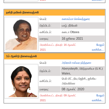
நன்றி நவிலல் நினைவஞ்சலி
பெயர்:
கனகம்மா செல்லத்துரை
பிறப்பிடம்:
யாழ். நீர்வேலி
வசிப்பிடம்:
கனடா Ottawa
16 ஜூலை 2021
மறைவு:
மேலும்
பிரசுரிக்கபட்ட திகதி: 16 ஆகஸ்ட்
வாசிக்க...
2021
1ம் ஆண்டு நினைவஞ்சலி
பெயர்:
அபிராமி ஈஸ்வர நர்த்தனா
Aberystwyth, பிரித்தானியா (U.K.)
பிறப்பிடம்:
Wales,
பெல் மிட், நியு ஜெர்சி,, ஐக்கிய
வசிப்பிடம்:
அமெரிக்கா
08 ஆகஸ்ட் 2020
மறைவு:
மேலும்
பிரசுரிக்கபட்ட திகதி: 09 ஆகஸ்ட்
வாசிக்க...
2021