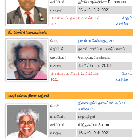
வசிப்பிடம்:
ஐக்கிய அமெரிக்கா Tennessee
26 செப்டம்பர் 2021
மறைவு:
மேலும்
பிரசுரிக்கபட்ட திகதி: 25 அக்டோபர்
வாசிக்க...
2021
8ம் ஆண்டு நினைவஞ்சலி
பெயர்:
நாகம்மா செல்வரத்தினம்
பிறப்பிடம்:
நவாலி மானிப்பாய், யாழ்ப்பாணம்
வசிப்பிடம்:
கொழும்பு, தெகிவளை
15 அக்டோபர் 2013
மறைவு:
மேலும்
பிரசுரிக்கபட்ட திகதி: 15 அக்டோபர்
வாசிக்க...
2021
நன்றி நவிலல் நினைவஞ்சலி
இளையதம்பி தனலட்சுமி அம்மா
பெயர்:
(பாக்கியம்)
பிறப்பிடம்:
யாழ்.புத்தூர்
வசிப்பிடம்:
பிரித்தானியா Sutton
16 செப்டம்பர் 2021
மறைவு: