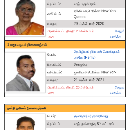
பிறப்பிடம்:
யாழ். உரும்பிராய்
ஐக்கிய அமெரிக்கா New York,
வசிப்பிடம்:
Queens
29 அக்டோபர் 2020
மறைவு:
மேலும்
பிரசுரிக்கபட்ட திகதி: 29 அக்டோபர்
வாசிக்க...
2021
1 வது வருடம் நினைவஞ்சலி
றெமிஜியஸ் நிர்மலன் செபஸ்டியன்
பெயர்:
புள்ளே (Remy)
பிறப்பிடம்:
கொழும்பு
வசிப்பிடம்:
ஐக்கிய அமெரிக்கா New York
21 அக்டோபர் 2021
மறைவு:
மேலும்
பிரசுரிக்கபட்ட திகதி: 25 அக்டோபர்
வாசிக்க...
2021
நன்றி நவிலல் நினைவஞ்சலி
பெயர்:
குமாரசூரியர் குமாரவேலு
பிறப்பிடம்:
யாழ். நயினாதீவு 5ம் வட்டாரம்