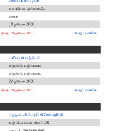
செல்லப்பா இராசதுரை
உணாப்பிலவு, முல்லைத்தீவு
கனடா
18 ஜூலை 2026
மேலும் வாசிக்க...
ட்ட திகதி: 24 ஜூலை 2026
சாமிநாதன் றாஜ்மீனன்
இணுவில், யாழ்ப்பாணம்
இணுவில், யாழ்ப்பாணம்
22 ஜூலை 2026
மேலும் வாசிக்க...
ட்ட திகதி: 24 ஜூலை 2026
திருஞானசம்பந்தமூர்த்தி செல்வமூர்த்தி
யாழ் ஆவரங்கால், சிவன் வீதி
லண்டன், Newbury Park