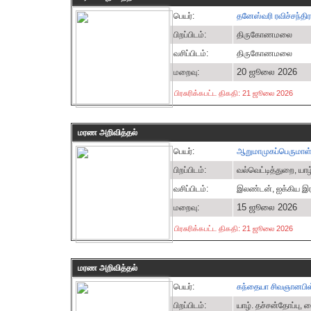
பெயர்:
தனேஸ்வரி ரவிச்சந்தி
பிறப்பிடம்:
திருகோணமலை
வசிப்பிடம்:
திருகோணமலை
20 ஜூலை 2026
மறைவு:
பிரசுரிக்கபட்ட திகதி: 21 ஜூலை 2026
மரண அறிவித்தல்
பெயர்:
ஆறுமாமுகப்பெருமாள
பிறப்பிடம்:
வல்வெட்டித்துறை, யா
வசிப்பிடம்:
இலண்டன், ஐக்கிய இரா
15 ஜூலை 2026
மறைவு:
பிரசுரிக்கபட்ட திகதி: 21 ஜூலை 2026
மரண அறிவித்தல்
பெயர்:
கந்தையா சிவஞானபி
பிறப்பிடம்:
யாழ். தச்சன்தோப்பு, 