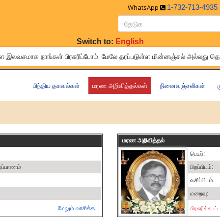
WhatsApp
1-732-713-4935
Switch to:
English
மாக நாங்கள் பிரசுரிப்போம். மேலே தரப்ப‌‌‌‌‌‌டுள்ள‍‍‍‍‌ மின்னஞ்சல் அல்லது 
 of your relatives and friends to others living around the world free
பிந்திய தகவல்கள்
மரண அறிவித்தல்கள்
நினைவஞ்சலிகள்
மரண அறிவித்தல்
ு
பெயர்:
ழ்ப்பாணம்
பிறப்பிடம்:
வசிப்பிடம்:
மறைவு:
மேலும் வாசிக்க...
பிரசுரிக்கப