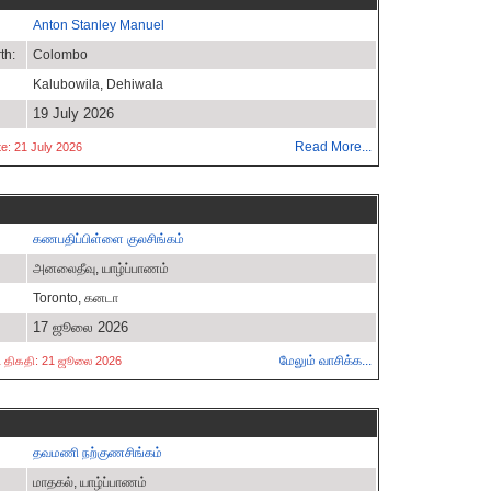
Anton Stanley Manuel
th:
Colombo
Kalubowila, Dehiwala
19 July 2026
Read More...
e: 21 July 2026
கணபதிப்பிள்ளை குலசிங்கம்
அனலைதீவு, யாழ்ப்பாணம்
Toronto, கனடா
17 ஜூலை 2026
மேலும் வாசிக்க...
ட்ட திகதி: 21 ஜூலை 2026
தவமணி நற்குணசிங்கம்
மாதகல், யாழ்ப்பாணம்