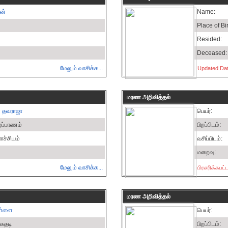
ரன்
Name:
Place of Bir
Resided:
Deceased:
மேலும் வாசிக்க...
Updated Dat
மரண அறிவித்தல்
் தவராஜா
பெயர்:
ழ்ப்பாணம்
பிறப்பிடம்:
ச்சியம்
வசிப்பிடம்:
மறைவு:
மேலும் வாசிக்க...
பிரசுரிக்கப
மரண அறிவித்தல்
ள்ளை
பெயர்:
கைதடி
பிறப்பிடம்: