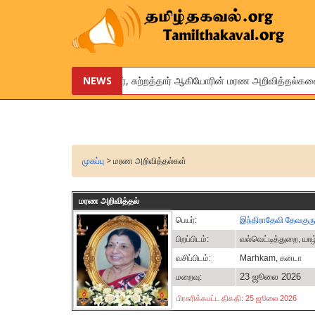
உங்கள் உறவினர், நண்பர், சுற்றத்தார் ஆகியோரின் மரண அறிவித்தல்களை இலவச
NEWS
We are pleased to provide this service to announce the obituaries
முகப்பு
> மரண அறிவித்தல்கள்
மரண அறிவித்தல்
பெயர்:
இந்திராதேவி தேவகுர
பிறப்பிடம்:
வல்வெட்டித்துறை, யா
வசிப்பிடம்:
Marhkam, கனடா
23 ஜூலை 2026
மறைவு:
பிரசுரிக்கபட்ட திகதி: 25 ஜூலை 2026