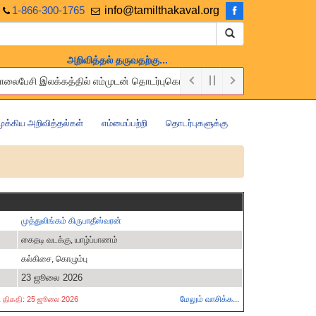
1-866-300-1765
info@tamilthakaval.org
அறிவித்தல் தருவதற்கு...
தொலைபேசி இலக்கத்தில் எம்முடன் தொடர்புகொள்ளுங்கள்.
 of charge. Please contact us via the above Email or Telephone number
முக்கிய அறிவித்தல்கள்
எம்மைப்பற்றி
தொடர்புகளுக்கு
முத்துலிங்கம் கிருபாதீஸ்வரன்
கைதடி வடக்கு, யாழ்ப்பாணம்
கல்கிசை, கொழும்பு
23 ஜூலை 2026
மேலும் வாசிக்க...
ட்ட திகதி: 25 ஜூலை 2026