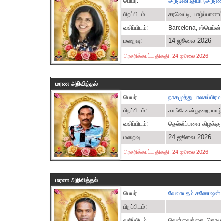
பெயர்:
அருணோதயா (அருணா
பிறப்பிடம்:
கரவெட்டி, யாழ்ப்பாணம
வசிப்பிடம்:
Barcelona, ஸ்பெய்ன்
14 ஜூலை 2026
மறைவு:
பிரசுரிக்கபட்ட திகதி: 24 ஜூலை 2026
மரண அறிவித்தல்
பெயர்:
நாகமுத்து பாலசுப்பிர
பிறப்பிடம்:
காங்கேசன்துறை, யாழ
வசிப்பிடம்:
தெல்லிப்பளை கிழக்கு
24 ஜூலை 2026
மறைவு:
பிரசுரிக்கபட்ட திகதி: 24 ஜூலை 2026
மரண அறிவித்தல்
பெயர்:
வேலாயுதம் கணேஷன்
பிறப்பிடம்:
வசிப்பிடம்:
வெள்ளவத்தை, கொழும