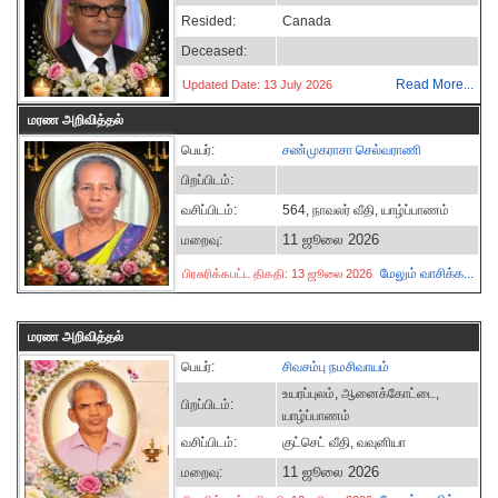
Resided:
Canada
Deceased:
Read More...
Updated Date: 13 July 2026
மரண அறிவித்தல்
பெயர்:
சண்முகராசா செல்வராணி
பிறப்பிடம்:
வசிப்பிடம்:
564, நாவலர் வீதி, யாழ்ப்பாணம்
11 ஜூலை 2026
மறைவு:
மேலும் வாசிக்க...
பிரசுரிக்கபட்ட திகதி: 13 ஜூலை 2026
மரண அறிவித்தல்
பெயர்:
சிவசம்பு நமசிவாயம்
உயரப்புலம், ஆனைக்கோட்டை,
பிறப்பிடம்:
யாழ்ப்பாணம்
வசிப்பிடம்:
குட்செட் வீதி, வவுனியா
11 ஜூலை 2026
மறைவு: