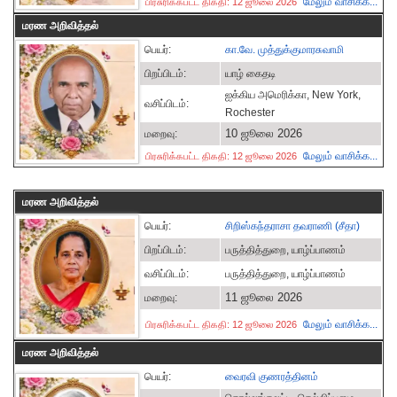
மேலும் வாசிக்க...
பிரசுரிக்கபட்ட திகதி: 12 ஜூலை 2026
மரண அறிவித்தல்
பெயர்:
கா.வே. முத்துக்குமாரசுவாமி
பிறப்பிடம்:
யாழ் கைதடி
ஐக்கிய அமெரிக்கா, New York,
வசிப்பிடம்:
Rochester
10 ஜூலை 2026
மறைவு:
மேலும் வாசிக்க...
பிரசுரிக்கபட்ட திகதி: 12 ஜூலை 2026
மரண அறிவித்தல்
பெயர்:
சிறிஸ்கந்தராசா தவராணி (சீதா)
பிறப்பிடம்:
பருத்தித்துறை, யாழ்ப்பாணம்
வசிப்பிடம்:
பருத்தித்துறை, யாழ்ப்பாணம்
11 ஜூலை 2026
மறைவு:
மேலும் வாசிக்க...
பிரசுரிக்கபட்ட திகதி: 12 ஜூலை 2026
மரண அறிவித்தல்
பெயர்:
வைரவி குணரத்தினம்