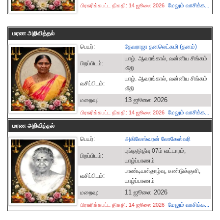
மேலும் வாசிக்க...
பிரசுரிக்கபட்ட திகதி: 14 ஜூலை 2026
மரண அறிவித்தல்
பெயர்:
தேவராஜா தனலெட்சுமி (தனம்)
யாழ். ஆவரங்கால், வன்னிய சிங்கம்
பிறப்பிடம்:
வீதி
யாழ். ஆவரங்கால், வன்னிய சிங்கம்
வசிப்பிடம்:
வீதி
13 ஜூலை 2026
மறைவு:
மேலும் வாசிக்க...
பிரசுரிக்கபட்ட திகதி: 14 ஜூலை 2026
மரண அறிவித்தல்
பெயர்:
அகிலேஸ்வரன் லோகேஸ்வரி
புங்குடுதீவு 07ம் வட்டாரம்,
பிறப்பிடம்:
யாழ்ப்பாணம்
பாண்டியன்தாழ்வு, சுண்டுக்குளி,
வசிப்பிடம்:
யாழ்ப்பாணம்
11 ஜூலை 2026
மறைவு:
மேலும் வாசிக்க...
பிரசுரிக்கபட்ட திகதி: 14 ஜூலை 2026