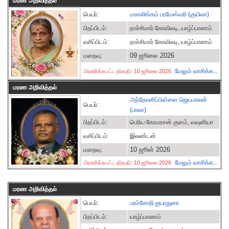
மரண அறிவித்தல்
பெயர்:
மகாலிங்கம் பரமேஸ்வரி (குயிலா)
பிறப்பிடம்:
நாச்சிமார் கோவிலடி, யாழ்ப்பாணம்
வசிப்பிடம்:
நாச்சிமார் கோவிலடி, யாழ்ப்பாணம்
09 ஜூலை 2026
மறைவு:
மேலும் வாசிக்க...
பிரசுரிக்கபட்ட திகதி: 10 ஜூலை 2026
மரண அறிவித்தல்
அந்தோனிப்பிள்ளை ஜெயபாலன்
பெயர்:
(பாலா)
பிறப்பிடம்:
பெரிய கோமரசன் குளம், வவுனியா
வசிப்பிடம்:
இலண்டன்
10 ஜூன் 2026
மறைவு:
மேலும் வாசிக்க...
பிரசுரிக்கபட்ட திகதி: 10 ஜூலை 2026
மரண அறிவித்தல்
பெயர்:
பரம்சோதி ஐயாதுரை
பிறப்பிடம்:
யாழ்ப்பாணம்