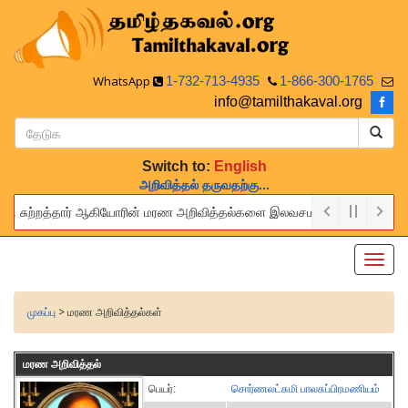
WhatsApp
1-732-713-4935
1-866-300-1765
info@tamilthakaval.org
Switch to:
English
அறிவித்தல் தருவதற்கு...
, சுற்றத்தார் ஆகியோரின் மரண அறிவித்தல்களை இலவசமாக நாங்கள் பிரசுரிப்போம்.
vide this service to announce the obituaries of your relatives and fr
Toggl
navig
முகப்பு
> மரண அறிவித்தல்கள்
மரண அறிவித்தல்
பெயர்:
சொர்ணலட்சுமி பாலசுப்பிரமணியம்