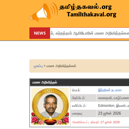
உங்கள் உறவினர், நண்பர், சுற்றத்தார் ஆகியோரின் மரண அறிவித்தல்களை இலவ
NEWS
We are pleased to provide this service to announce the obituarie
முகப்பு
> மரண அறிவித்தல்கள்
மரண அறிவித்தல்
பெயர்:
இந்திரன் நடராசா
பிறப்பிடம்:
காரைநகர், யாழ்ப்பாண
வசிப்பிடம்:
Edmonton, இலண்டன
23 ஜூன் 2026
மறைவு:
பிரசுரிக்கபட்ட திகதி: 27 ஜூன் 2026