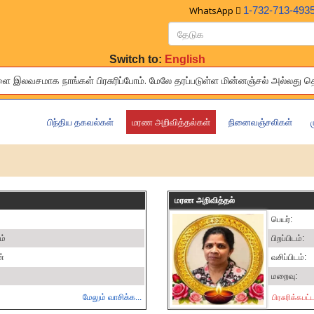
WhatsApp
1-732-713-493
Switch to:
English
சமாக நாங்கள் பிரசுரிப்போம். மேலே தரப்ப‌‌‌‌‌‌டுள்ள‍‍‍‍‌ மின்னஞ்சல் அல்லது
s of your relatives and friends to others living around the world fre
பிந்திய தகவல்கள்
மரண அறிவித்தல்கள்
நினைவஞ்சலிகள்
மரண அறிவித்தல்
பெயர்:
ம்
பிறப்பிடம்:
்
வசிப்பிடம்:
மறைவு:
மேலும் வாசிக்க...
பிரசுரிக்கபட