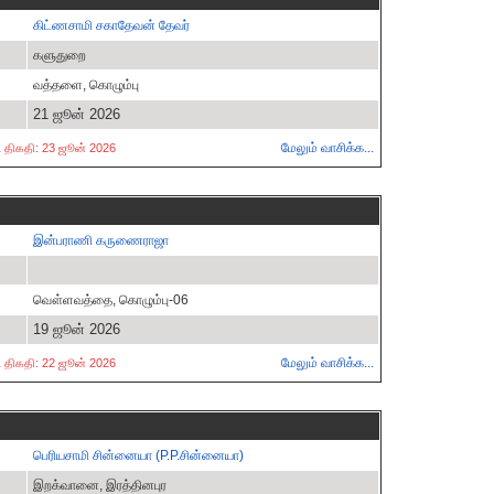
கிட்ணசாமி சகாதேவன் தேவர்
களுதுறை
வத்தளை, கொழும்பு
21 ஜூன் 2026
மேலும் வாசிக்க...
்ட திகதி: 23 ஜூன் 2026
இன்பராணி கருணைராஜா
வௌ்ளவத்தை, கொழும்பு-06
19 ஜூன் 2026
மேலும் வாசிக்க...
்ட திகதி: 22 ஜூன் 2026
பெரியசாமி சின்னையா (P.P.சின்னையா)
இறக்வானை, இரத்தினபுர