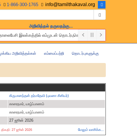
5
1-866-300-1765
info@tamilthakaval.org
அறிவித்தல் தருவதற்கு...
 தொலைபேசி இலக்கத்தில் எம்முடன் தொடர்புகொள்ளுங்கள்.
e of charge. Please contact us via the above Email or Telephone numbe
முக்கிய அறிவித்தல்கள்
எம்மைப்பற்றி
தொடர்புகளுக்கு
கிருபானந்தன் தர்மதேவி (புவனா சீனியர்)
காரைநகர், யாழ்ப்பாணம்
காரைநகர், யாழ்ப்பாணம்
27 ஜூன் 2026
மேலும் வாசிக்க...
்ட திகதி: 27 ஜூன் 2026